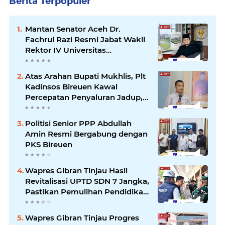
Berita Terpopuler
Mantan Senator Aceh Dr.
Fachrul Razi Resmi Jabat Wakil
Rektor IV Universitas
Kartamulia Purwakarta
Atas Arahan Bupati Mukhlis, Plt
Kadinsos Bireuen Kawal
Percepatan Penyaluran Jadup,
Intens Berkoordinasi dengan
Kemensos
Politisi Senior PPP Abdullah
Amin Resmi Bergabung dengan
PKS Bireuen
Wapres Gibran Tinjau Hasil
Revitalisasi UPTD SDN 7 Jangka,
Pastikan Pemulihan Pendidikan
Pascabencana Berjalan Optimal
Wapres Gibran Tinjau Progres