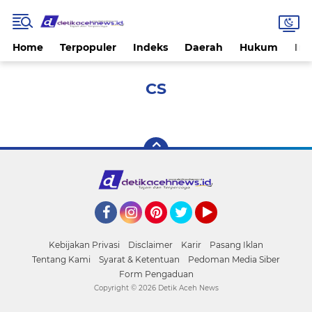
Home
Terpopuler
Indeks
Daerah
Hukum
Int
CS
Facebook
Instagram
Pinterest
Twitter
YouTube
Kebijakan Privasi
Disclaimer
Karir
Pasang Iklan
Tentang Kami
Syarat & Ketentuan
Pedoman Media Siber
Form Pengaduan
Copyright ©
2026 Detik Aceh News