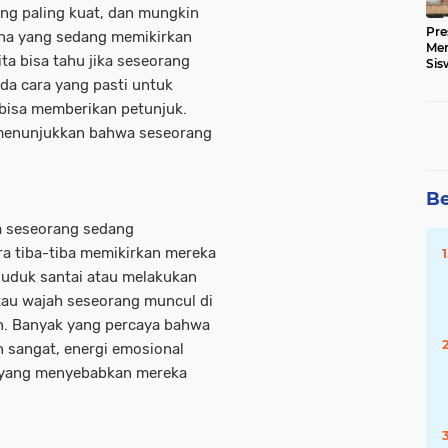
ang paling kuat, dan mungkin
Pre
sana yang sedang memikirkan
Me
ta bisa tahu jika seseorang
Sis
Kua
da cara yang pasti untuk
bisa memberikan petunjuk.
 menunjukkan bahwa seseorang
Be
a seseorang sedang
a tiba-tiba memikirkan mereka
duduk santai atau melakukan
 atau wajah seseorang muncul di
an. Banyak yang percaya bahwa
 sangat, energi emosional
h yang menyebabkan mereka