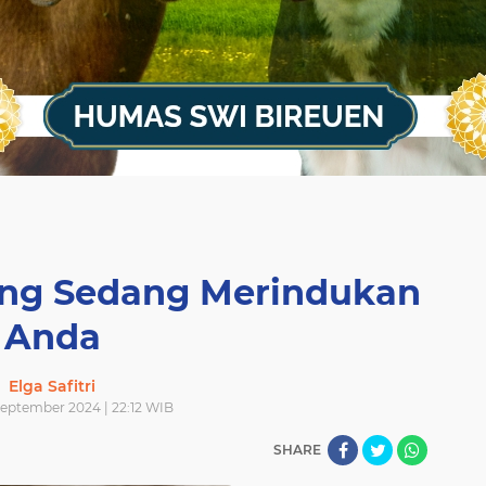
ang Sedang Merindukan
Anda
Elga Safitri
September 2024 | 22:12 WIB
SHARE