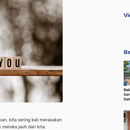
Vi
Be
Bel
Ser
Sai
SMA
pan, kita sering kali merasakan
 mereka jauh dari kita.