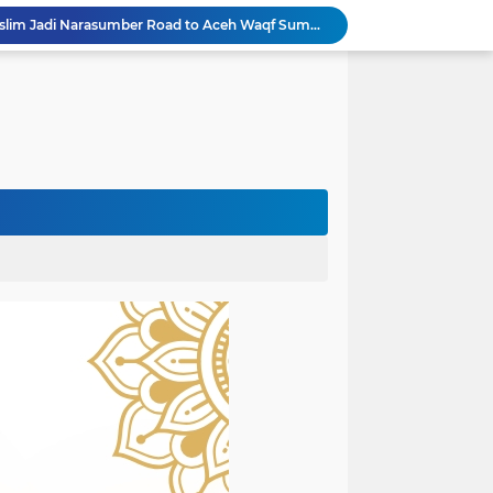
Rektor Universitas Almuslim Jadi Narasumber Road to Aceh Waqf Summit, Paparkan Praktik Baik Kampus Wakaf
dullah Amin Resmi Bergabung dengan PKS Bireuen
PKS Bireuen Serahkan Beasiswa PIP Aspirasi Anggota DPR RI H. M. Nasir Djamil kepada 204 Siswa
Bupati Bireuen Resmikan Layanan Cath Lab RSUD dr Fauziah, Perkuat Jejaring Pelayanan Jantung Bersama 22 RSUD se-Aceh
Universitas Almuslim Resmi Kerja Sama dengan Fasilkom-TI USU, Buka Peluang Studi Doktor bagi Dosen
Universitas Almuslim Tambah Dua Doktor, Rahmi Wahyuni dan Fatimah Lulus dengan Predikat Pujian
Pemkab Bireuen Sampaikan Data Riil Bantuan Korban Banjir, Tanggapi Aduan Warga kepada Wapres
rogres Jembatan Krueng Tingkeum Kuta Blang
Wapres Gibran Tinjau Hasil Revitalisasi UPTD SDN 7 Jangka, Pastikan Pemulihan Pendidikan Pascabencana Berjalan Optimal
Mantan Senator Aceh Dr. Fachrul Razi Resmi Jabat Wakil Rektor IV Universitas Kartamulia Purwakarta