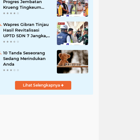
Progres Jembatan
Krueng Tingkeum
Kuta Blang
Wapres Gibran Tinjau
Hasil Revitalisasi
UPTD SDN 7 Jangka,
Pastikan Pemulihan
Pendidikan
Pascabencana
10 Tanda Seseorang
Berjalan Optimal
Sedang Merindukan
Anda
Lihat Selengkapnya