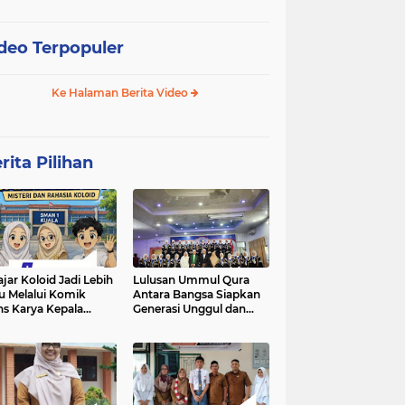
deo Terpopuler
Ke Halaman Berita Video
rita Pilihan
ajar Koloid Jadi Lebih
Lulusan Ummul Qura
u Melalui Komik
Antara Bangsa Siapkan
ns Karya Kepala
Generasi Unggul dan
N 1 Kuala
Mampu bersaing di
kancah Global