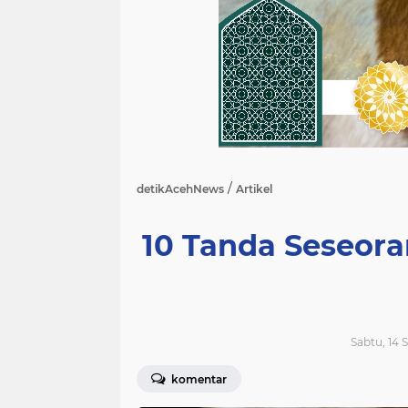
/
detikAcehNews
Artikel
10 Tanda Seseor
Sabtu, 14 
komentar