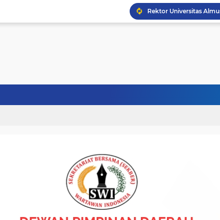
Politisi Senior PPP Ab
Wapres Gibran Tinjau P