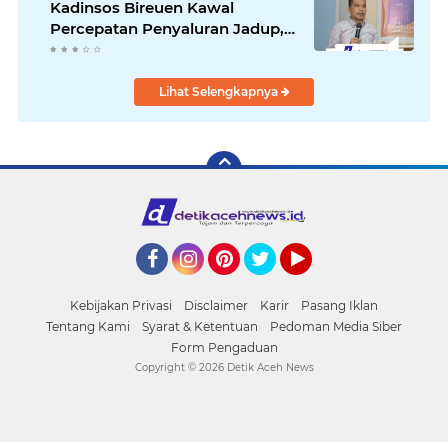
Kadinsos Bireuen Kawal
Percepatan Penyaluran Jadup,
Intens Berkoordinasi dengan
Kemensos
Lihat Selengkapnya
Facebook
Instagram
Pinterest
Twitter
YouTube
Kebijakan Privasi
Disclaimer
Karir
Pasang Iklan
Tentang Kami
Syarat & Ketentuan
Pedoman Media Siber
Form Pengaduan
Copyright ©
2026 Detik Aceh News