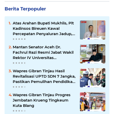
Berita Terpopuler
Atas Arahan Bupati Mukhlis, Plt
Kadinsos Bireuen Kawal
Percepatan Penyaluran Jadup,
Intens Berkoordinasi dengan
Kemensos
Mantan Senator Aceh Dr.
Fachrul Razi Resmi Jabat Wakil
Rektor IV Universitas
Kartamulia Purwakarta
Wapres Gibran Tinjau Hasil
Revitalisasi UPTD SDN 7 Jangka,
Pastikan Pemulihan Pendidikan
Pascabencana Berjalan Optimal
Wapres Gibran Tinjau Progres
Jembatan Krueng Tingkeum
Kuta Blang