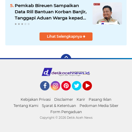
Pemkab Bireuen Sampaikan
Data Riil Bantuan Korban Banjir,
Tanggapi Aduan Warga kepada
Wapres
Lihat Selengkapnya
Facebook
Instagram
Pinterest
Twitter
YouTube
Kebijakan Privasi
Disclaimer
Karir
Pasang Iklan
Tentang Kami
Syarat & Ketentuan
Pedoman Media Siber
Form Pengaduan
Copyright ©
2026 Detik Aceh News