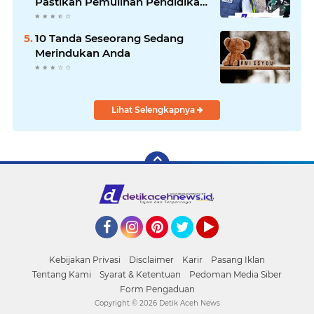
Pastikan Pemulihan Pendidikan
Pascabencana Berjalan Optimal
10 Tanda Seseorang Sedang
Merindukan Anda
Lihat Selengkapnya
Facebook
Instagram
Pinterest
Twitter
YouTube
Kebijakan Privasi
Disclaimer
Karir
Pasang Iklan
Tentang Kami
Syarat & Ketentuan
Pedoman Media Siber
Form Pengaduan
Copyright ©
2026 Detik Aceh News