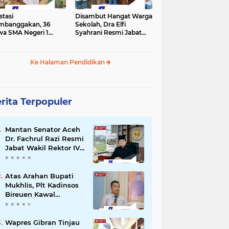
stasi
Disambut Hangat Warga
mbanggakan, 36
Sekolah, Dra Elfi
wa SMA Negeri 1
Syahrani Resmi Jabat
la Lulus SNBP 2026
Kepala SMA Negeri 3
Bireuen
Ke Halaman Pendidikan
rita Terpopuler
Mantan Senator Aceh
Dr. Fachrul Razi Resmi
Jabat Wakil Rektor IV
Universitas Kartamulia
Purwakarta
Atas Arahan Bupati
Mukhlis, Plt Kadinsos
Bireuen Kawal
Percepatan
Penyaluran Jadup,
Intens Berkoordinasi
Wapres Gibran Tinjau