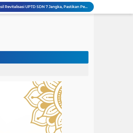
Wapres Gibran Tinjau Hasil Revitalisasi UPTD SDN 7 Jangka, Pastikan Pemulihan Pendidikan Pascabencana Berjalan Optimal
Mantan Senator Aceh Dr. Fachrul Razi Resmi Jabat Wakil Rektor IV Universitas Kartamulia Purwakarta
Rektor Universitas Almuslim Jadi Narasumber Road to Aceh Waqf Summit, Paparkan Praktik Baik Kampus Wakaf
dullah Amin Resmi Bergabung dengan PKS Bireuen
minar Nasional Harlah ke-18 PGM
Bupati Bireuen Lepas 38 Anggota Pramuka Ikuti Jambore Nasional XII 2026 di Cibubur
Atas Arahan Bupati Mukhlis, Plt Kadinsos Bireuen Kawal Percepatan Penyaluran Jadup, Intens Berkoordinasi dengan Kemensos
Wapres Gibran Pastikan Pemulihan Infrastruktur dan Layanan Dasar Pascabencana Terus Dipercepat
Pemkab Bireuen Sampaikan Data Riil Bantuan Korban Banjir, Tanggapi Aduan Warga kepada Wapres
rogres Jembatan Krueng Tingkeum Kuta Blang