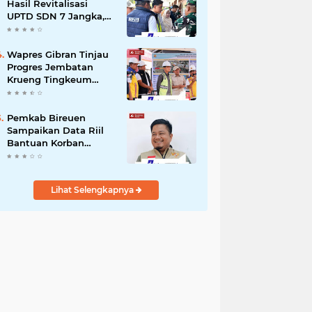
dengan Kemensos
Hasil Revitalisasi
UPTD SDN 7 Jangka,
Pastikan Pemulihan
Pendidikan
Pascabencana
Wapres Gibran Tinjau
Berjalan Optimal
Progres Jembatan
Krueng Tingkeum
Kuta Blang
Pemkab Bireuen
Sampaikan Data Riil
Bantuan Korban
Banjir, Tanggapi
Aduan Warga kepada
Wapres
Lihat Selengkapnya