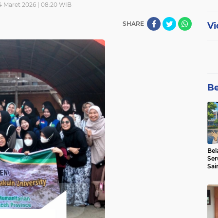
4 Maret 2026 | 08:20 WIB
SHARE
Vi
Be
Bel
Ser
Sai
SMA