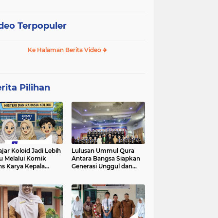
deo Terpopuler
Ke Halaman Berita Video
rita Pilihan
ajar Koloid Jadi Lebih
Lulusan Ummul Qura
u Melalui Komik
Antara Bangsa Siapkan
ns Karya Kepala
Generasi Unggul dan
N 1 Kuala
Mampu bersaing di
kancah Global