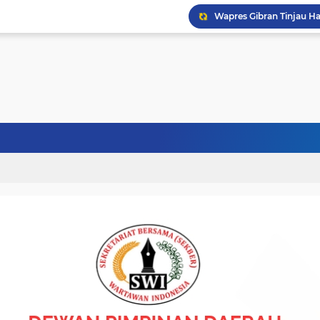
Politisi Senior PPP Ab
Bupati Bireuen Buka Se
Wapres Gibran Tinjau P