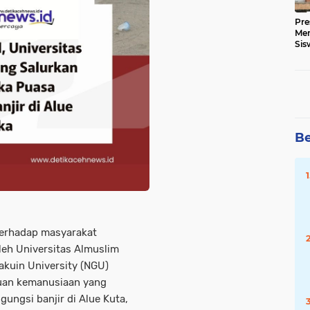
Pre
Me
Sis
Kua
Be
 terhadap masyarakat
leh Universitas Almuslim
akuin University (NGU)
tuan kemanusiaan yang
ungsi banjir di Alue Kuta,