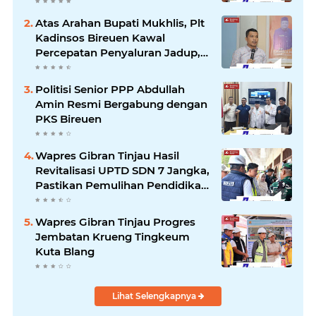
Kartamulia Purwakarta
Atas Arahan Bupati Mukhlis, Plt
Kadinsos Bireuen Kawal
Percepatan Penyaluran Jadup,
Intens Berkoordinasi dengan
Kemensos
Politisi Senior PPP Abdullah
Amin Resmi Bergabung dengan
PKS Bireuen
Wapres Gibran Tinjau Hasil
Revitalisasi UPTD SDN 7 Jangka,
Pastikan Pemulihan Pendidikan
Pascabencana Berjalan Optimal
Wapres Gibran Tinjau Progres
Jembatan Krueng Tingkeum
Kuta Blang
Lihat Selengkapnya