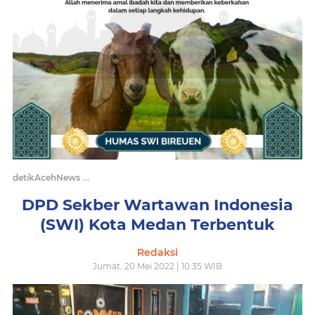
/
detikAcehNews
DPD Sekber Wartawan Indonesia (SWI) Kota Medan 
DPD Sekber Wartawan Indonesia
(SWI) Kota Medan Terbentuk
Redaksi
Jumat, 20 Mei 2022 | 10:35 WIB