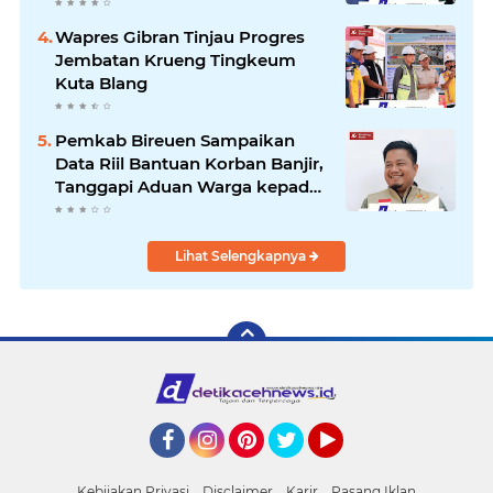
Pascabencana Berjalan Optimal
Wapres Gibran Tinjau Progres
Jembatan Krueng Tingkeum
Kuta Blang
Pemkab Bireuen Sampaikan
Data Riil Bantuan Korban Banjir,
Tanggapi Aduan Warga kepada
Wapres
Lihat Selengkapnya
Facebook
Instagram
Pinterest
Twitter
YouTube
Kebijakan Privasi
Disclaimer
Karir
Pasang Iklan