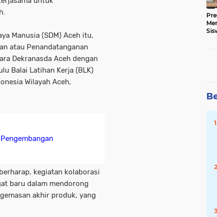
kerjasama untuk
h.
Pre
Me
Sis
ya Manusia (SDM) Aceh itu,
Kua
man atau Penandatanganan
ara Dekranasda Aceh dengan
u Balai Latihan Kerja (BLK)
onesia Wilayah Aceh,
Be
g Pengembangan
berharap, kegiatan kolaborasi
gat baru dalam mendorong
ngemasan akhir produk, yang