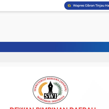
Politisi Senior PPP Ab
Bupati Bireuen Buka Se
Wapres Gibran Tinjau P