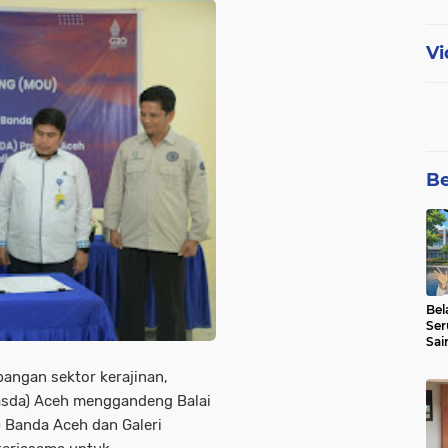
Vi
Be
Bel
Ser
Sai
SMA
ngan sektor kerajinan,
asda) Aceh menggandeng Balai
) Banda Aceh dan Galeri