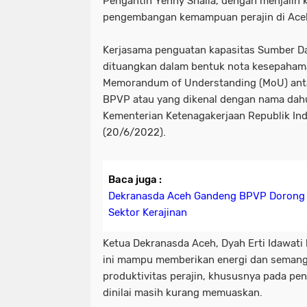
Pengantin Yenny Shalia, dengan menjalin 
pengembangan kemampuan perajin di Ace
Kerjasama penguatan kapasitas Sumber Da
dituangkan dalam bentuk nota kesepaha
Memorandum of Understanding (MoU) ant
BPVP atau yang dikenal dengan nama dahul
Kementerian Ketenagakerjaan Republik Ind
(20/6/2022).
Baca juga :
Dekranasda Aceh Gandeng BPVP Doron
Sektor Kerajinan
Ketua Dekranasda Aceh, Dyah Erti Idawati 
ini mampu memberikan energi dan seman
produktivitas perajin, khususnya pada pe
dinilai masih kurang memuaskan.