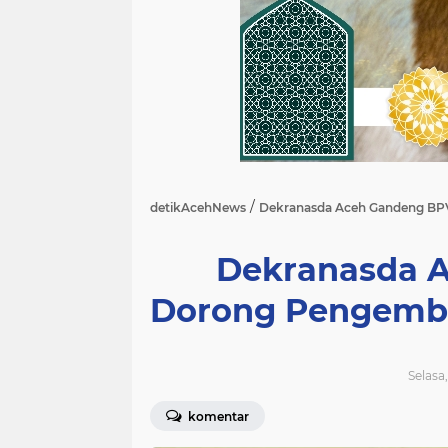
/
detikAcehNews
Dekranasda Aceh Gandeng BP
Dekranasda 
Dorong Pengemba
Selasa,
komentar