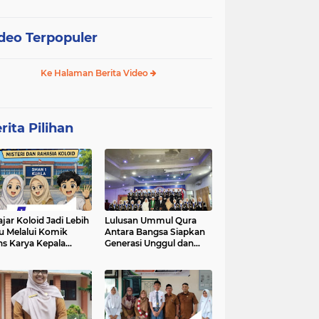
deo Terpopuler
Ke Halaman Berita Video
rita Pilihan
ajar Koloid Jadi Lebih
Lulusan Ummul Qura
u Melalui Komik
Antara Bangsa Siapkan
ns Karya Kepala
Generasi Unggul dan
N 1 Kuala
Mampu bersaing di
kancah Global