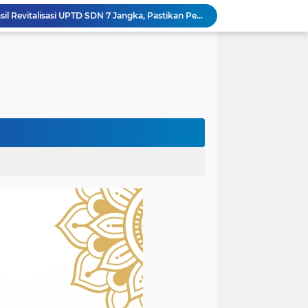
Wapres Gibran Tinjau Hasil Revitalisasi UPTD SDN 7 Jangka, Pastikan Pemulihan Pendidikan Pascabencana Berjalan Optimal
Mantan Senator Aceh Dr. Fachrul Razi Resmi Jabat Wakil Rektor IV Universitas Kartamulia Purwakarta
Rektor Universitas Almuslim Jadi Narasumber Road to Aceh Waqf Summit, Paparkan Praktik Baik Kampus Wakaf
dullah Amin Resmi Bergabung dengan PKS Bireuen
minar Nasional Harlah ke-18 PGM
Bupati Bireuen Lepas 38 Anggota Pramuka Ikuti Jambore Nasional XII 2026 di Cibubur
Atas Arahan Bupati Mukhlis, Plt Kadinsos Bireuen Kawal Percepatan Penyaluran Jadup, Intens Berkoordinasi dengan Kemensos
Wapres Gibran Pastikan Pemulihan Infrastruktur dan Layanan Dasar Pascabencana Terus Dipercepat
Pemkab Bireuen Sampaikan Data Riil Bantuan Korban Banjir, Tanggapi Aduan Warga kepada Wapres
rogres Jembatan Krueng Tingkeum Kuta Blang