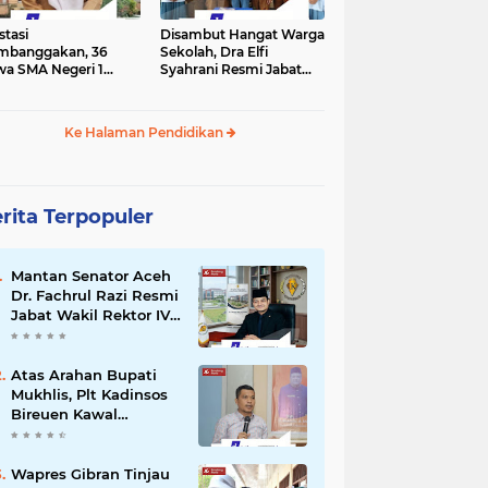
stasi
Disambut Hangat Warga
mbanggakan, 36
Sekolah, Dra Elfi
wa SMA Negeri 1
Syahrani Resmi Jabat
la Lulus SNBP 2026
Kepala SMA Negeri 3
Bireuen
Ke Halaman Pendidikan
rita Terpopuler
Mantan Senator Aceh
Dr. Fachrul Razi Resmi
Jabat Wakil Rektor IV
Universitas Kartamulia
Purwakarta
Atas Arahan Bupati
Mukhlis, Plt Kadinsos
Bireuen Kawal
Percepatan
Penyaluran Jadup,
Intens Berkoordinasi
Wapres Gibran Tinjau