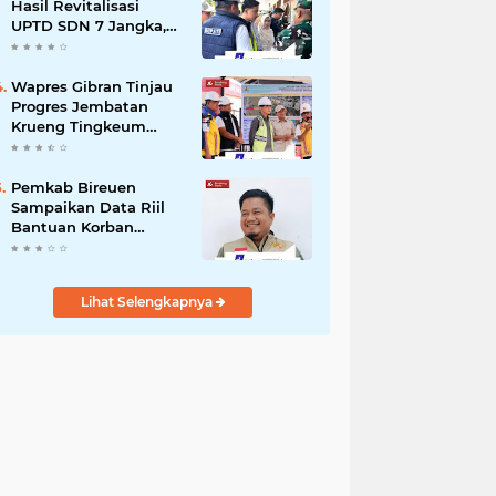
dengan Kemensos
Hasil Revitalisasi
UPTD SDN 7 Jangka,
Pastikan Pemulihan
Pendidikan
Pascabencana
Wapres Gibran Tinjau
Berjalan Optimal
Progres Jembatan
Krueng Tingkeum
Kuta Blang
Pemkab Bireuen
Sampaikan Data Riil
Bantuan Korban
Banjir, Tanggapi
Aduan Warga kepada
Wapres
Lihat Selengkapnya