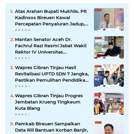
Atas Arahan Bupati Mukhlis, Plt
Kadinsos Bireuen Kawal
Percepatan Penyaluran Jadup,
Intens Berkoordinasi dengan
Kemensos
Mantan Senator Aceh Dr.
Fachrul Razi Resmi Jabat Wakil
Rektor IV Universitas
Kartamulia Purwakarta
Wapres Gibran Tinjau Hasil
Revitalisasi UPTD SDN 7 Jangka,
Pastikan Pemulihan Pendidikan
Pascabencana Berjalan Optimal
Wapres Gibran Tinjau Progres
Jembatan Krueng Tingkeum
Kuta Blang
Pemkab Bireuen Sampaikan
Data Riil Bantuan Korban Banjir,