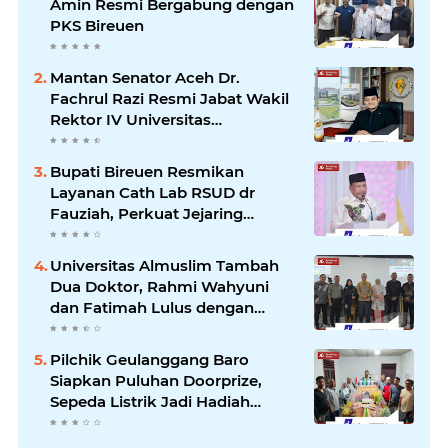
Amin Resmi Bergabung dengan
PKS Bireuen
Mantan Senator Aceh Dr.
Fachrul Razi Resmi Jabat Wakil
Rektor IV Universitas
Kartamulia Purwakarta
Bupati Bireuen Resmikan
Layanan Cath Lab RSUD dr
Fauziah, Perkuat Jejaring
Pelayanan Jantung Bersama 22
RSUD se-Aceh
Universitas Almuslim Tambah
Dua Doktor, Rahmi Wahyuni
dan Fatimah Lulus dengan
Predikat Pujian
Pilchik Geulanggang Baro
Siapkan Puluhan Doorprize,
Sepeda Listrik Jadi Hadiah
Utama