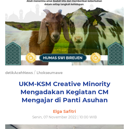
/
detikAcehNews
Lhokseumawe
UKM-KSM Creative Minority
Mengadakan Kegiatan CM
Mengajar di Panti Asuhan
Elga Safitri
Senin, 07 November 2022 | 10:00 WIB