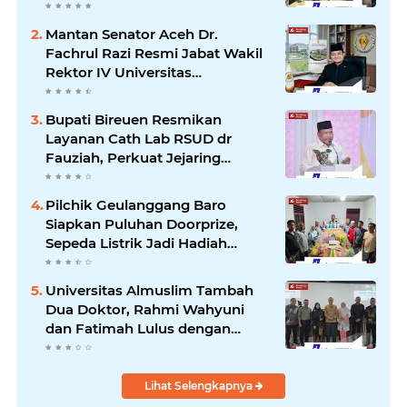
Mantan Senator Aceh Dr.
Fachrul Razi Resmi Jabat Wakil
Rektor IV Universitas
Kartamulia Purwakarta
Bupati Bireuen Resmikan
Layanan Cath Lab RSUD dr
Fauziah, Perkuat Jejaring
Pelayanan Jantung Bersama 22
RSUD se-Aceh
Pilchik Geulanggang Baro
Siapkan Puluhan Doorprize,
Sepeda Listrik Jadi Hadiah
Utama
Universitas Almuslim Tambah
Dua Doktor, Rahmi Wahyuni
dan Fatimah Lulus dengan
Predikat Pujian
Lihat Selengkapnya