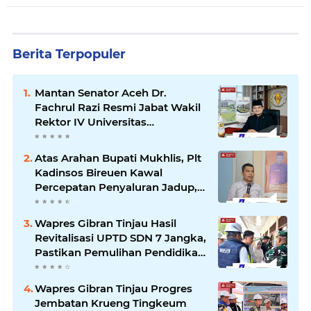
Berita Terpopuler
Mantan Senator Aceh Dr.
Fachrul Razi Resmi Jabat Wakil
Rektor IV Universitas
Kartamulia Purwakarta
Atas Arahan Bupati Mukhlis, Plt
Kadinsos Bireuen Kawal
Percepatan Penyaluran Jadup,
Intens Berkoordinasi dengan
Kemensos
Wapres Gibran Tinjau Hasil
Revitalisasi UPTD SDN 7 Jangka,
Pastikan Pemulihan Pendidikan
Pascabencana Berjalan Optimal
Wapres Gibran Tinjau Progres
Jembatan Krueng Tingkeum