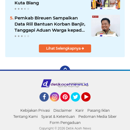
Kuta Blang
Pemkab Bireuen Sampaikan
Data Riil Bantuan Korban Banjir,
Tanggapi Aduan Warga kepada
Wapres
Lihat Selengkapnya
Facebook
Instagram
Pinterest
Twitter
YouTube
Kebijakan Privasi
Disclaimer
Karir
Pasang Iklan
Tentang Kami
Syarat & Ketentuan
Pedoman Media Siber
Form Pengaduan
Copyright ©
2026 Detik Aceh News