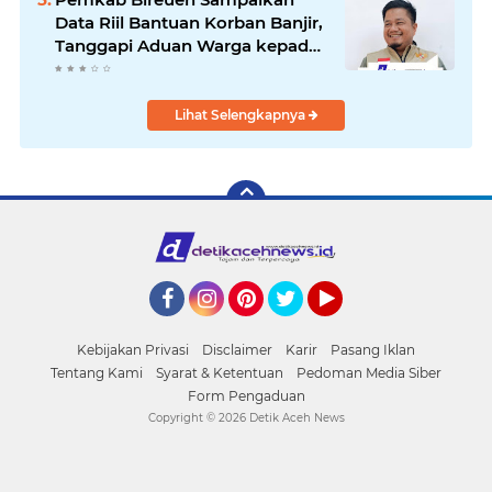
Data Riil Bantuan Korban Banjir,
Tanggapi Aduan Warga kepada
Wapres
Lihat Selengkapnya
Facebook
Instagram
Pinterest
Twitter
YouTube
Kebijakan Privasi
Disclaimer
Karir
Pasang Iklan
Tentang Kami
Syarat & Ketentuan
Pedoman Media Siber
Form Pengaduan
Copyright ©
2026 Detik Aceh News