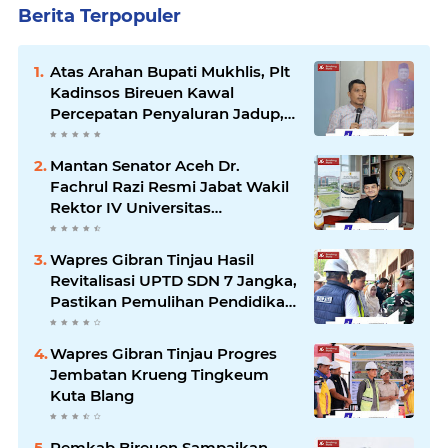
Berita Terpopuler
Atas Arahan Bupati Mukhlis, Plt
Kadinsos Bireuen Kawal
Percepatan Penyaluran Jadup,
Intens Berkoordinasi dengan
Kemensos
Mantan Senator Aceh Dr.
Fachrul Razi Resmi Jabat Wakil
Rektor IV Universitas
Kartamulia Purwakarta
Wapres Gibran Tinjau Hasil
Revitalisasi UPTD SDN 7 Jangka,
Pastikan Pemulihan Pendidikan
Pascabencana Berjalan Optimal
Wapres Gibran Tinjau Progres
Jembatan Krueng Tingkeum
Kuta Blang
Pemkab Bireuen Sampaikan