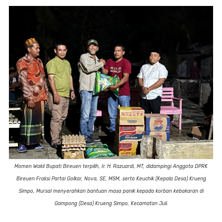
Momen Wakil Bupati Bireuen terpilih, Ir. H. Razuardi, MT, didampingi Anggota DPRK
Bireuen Fraksi Partai Golkar, Nova, SE, MSM, serta Keuchik (Kepala Desa) Krueng
Simpo, Mursal menyerahkan bantuan masa panik kepada korban kebakaran di
Gampong (Desa) Krueng Simpo, Kecamatan Juli.