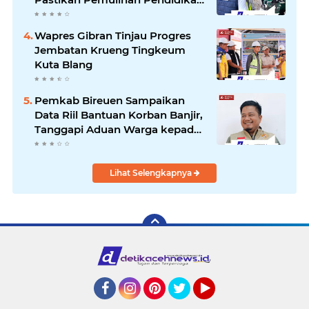
Pascabencana Berjalan Optimal
Wapres Gibran Tinjau Progres
Jembatan Krueng Tingkeum
Kuta Blang
Pemkab Bireuen Sampaikan
Data Riil Bantuan Korban Banjir,
Tanggapi Aduan Warga kepada
Wapres
Lihat Selengkapnya
Facebook
Instagram
Pinterest
Twitter
YouTube