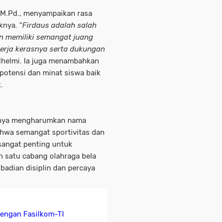
, M.Pd., menyampaikan rasa
knya. “
Firdaus adalah salah
dan memiliki semangat juang
kerja kerasnya serta dukungan
helmi. Ia juga menambahkan
otensi dan minat siswa baik
.
anya mengharumkan nama
ahwa semangat sportivitas dan
sangat penting untuk
ah satu cabang olahraga bela
badian disiplin dan percaya
dengan Fasilkom-TI