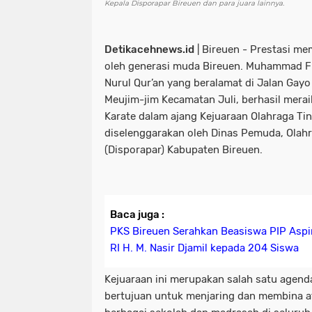
Kepala Disporapar Bireuen dan para juara lainnya.
Detikacehnews.id
| Bireuen - Prestasi m
oleh generasi muda Bireuen. Muhammad Fi
Nurul Qur’an yang beralamat di Jalan Ga
Meujim-jim Kecamatan Juli, berhasil mera
Karate dalam ajang Kejuaraan Olahraga Ti
diselenggarakan oleh Dinas Pemuda, Olahr
(Disporapar) Kabupaten Bireuen.
Baca juga :
PKS Bireuen Serahkan Beasiswa PIP Aspi
RI H. M. Nasir Djamil kepada 204 Siswa
Kejuaraan ini merupakan salah satu agend
bertujuan untuk menjaring dan membina at