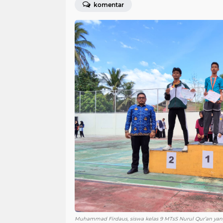
komentar
Muhammad Firdaus, siswa kelas 9 MTsS Nurul Qur’an yang