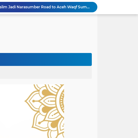
Rektor Universitas Almuslim Jadi Narasumber Road to Aceh Waqf Summit, Paparkan Praktik Baik Kampus Wakaf
dullah Amin Resmi Bergabung dengan PKS Bireuen
PKS Bireuen Serahkan Beasiswa PIP Aspirasi Anggota DPR RI H. M. Nasir Djamil kepada 204 Siswa
Bupati Bireuen Resmikan Layanan Cath Lab RSUD dr Fauziah, Perkuat Jejaring Pelayanan Jantung Bersama 22 RSUD se-Aceh
Atas Arahan Bupati Mukhlis, Plt Kadinsos Bireuen Kawal Percepatan Penyaluran Jadup, Intens Berkoordinasi dengan Kemensos
Wapres Gibran Pastikan Pemulihan Infrastruktur dan Layanan Dasar Pascabencana Terus Dipercepat
Pemkab Bireuen Sampaikan Data Riil Bantuan Korban Banjir, Tanggapi Aduan Warga kepada Wapres
rogres Jembatan Krueng Tingkeum Kuta Blang
Wapres Gibran Tinjau Hasil Revitalisasi UPTD SDN 7 Jangka, Pastikan Pemulihan Pendidikan Pascabencana Berjalan Optimal
Mantan Senator Aceh Dr. Fachrul Razi Resmi Jabat Wakil Rektor IV Universitas Kartamulia Purwakarta