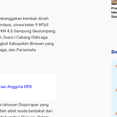
Pre
Me
Sis
embanggakan kembali diraih
Kua
rdaus, siswa kelas 9 MTsS
yo KM 4,5 Gampong Geulumpang
ih Juara I Cabang Olahraga
ngkat Kabupaten Bireuen yang
aga, dan Pariwisata
Be
rasi Anggota DPR
a tahunan Disporapar yang
let-atlet muda berbakat dari