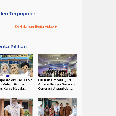
deo Terpopuler
Ke Halaman Berita Video
rita Pilihan
ajar Koloid Jadi Lebih
Lulusan Ummul Qura
u Melalui Komik
Antara Bangsa Siapkan
ns Karya Kepala
Generasi Unggul dan
N 1 Kuala
Mampu bersaing di
kancah Global