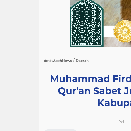
/
detikAcehNews
Daerah
Muhammad Firda
Qur'an Sabet J
Kabup
Rabu, 1