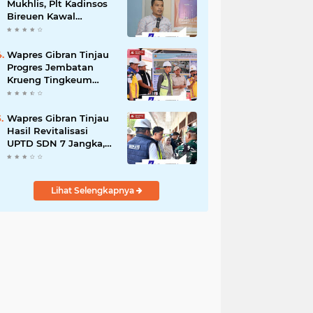
Mukhlis, Plt Kadinsos
Bireuen Kawal
Percepatan
Penyaluran Jadup,
Intens Berkoordinasi
Wapres Gibran Tinjau
dengan Kemensos
Progres Jembatan
Krueng Tingkeum
Kuta Blang
Wapres Gibran Tinjau
Hasil Revitalisasi
UPTD SDN 7 Jangka,
Pastikan Pemulihan
Pendidikan
Pascabencana
Lihat Selengkapnya
Berjalan Optimal