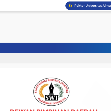
Politisi Senior PPP Ab
Wapres Gibran Tinjau P