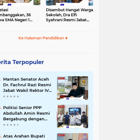
stasi
Disambut Hangat Warga
mbanggakan, 36
Sekolah, Dra Elfi
wa SMA Negeri 1
Syahrani Resmi Jabat
la Lulus SNBP 2026
Kepala SMA Negeri 3
Bireuen
Ke Halaman Pendidikan
rita Terpopuler
Mantan Senator Aceh
Dr. Fachrul Razi Resmi
Jabat Wakil Rektor IV
Universitas Kartamulia
Purwakarta
Politisi Senior PPP
Abdullah Amin Resmi
Bergabung dengan
PKS Bireuen
Atas Arahan Bupati