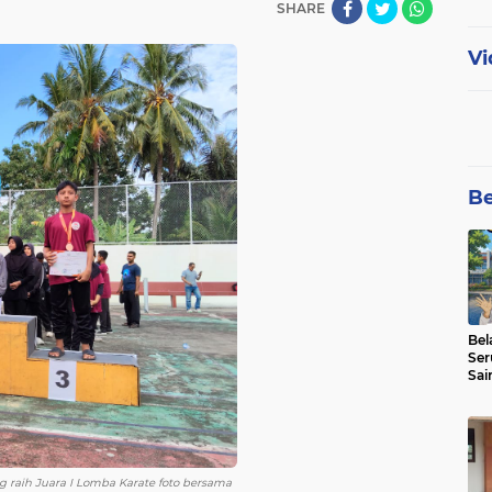
SHARE
Vi
Be
Bel
Ser
Sai
SMA
 raih Juara I Lomba Karate foto bersama