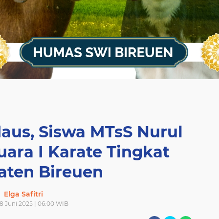
us, Siswa MTsS Nurul
uara I Karate Tingkat
aten Bireuen
Elga Safitri
8 Juni 2025 | 06:00 WIB