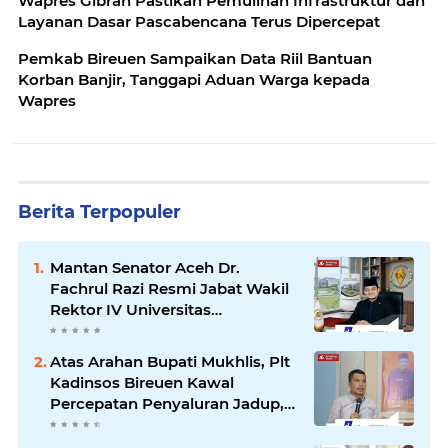
Wapres Gibran Pastikan Pemulihan Infrastruktur dan
Layanan Dasar Pascabencana Terus Dipercepat
Pemkab Bireuen Sampaikan Data Riil Bantuan
Korban Banjir, Tanggapi Aduan Warga kepada
Wapres
Berita Terpopuler
Mantan Senator Aceh Dr.
Fachrul Razi Resmi Jabat Wakil
Rektor IV Universitas
Kartamulia Purwakarta
Atas Arahan Bupati Mukhlis, Plt
Kadinsos Bireuen Kawal
Percepatan Penyaluran Jadup,
Intens Berkoordinasi dengan
Kemensos