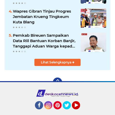
Pascabencana Berjalan Optimal
Wapres Gibran Tinjau Progres
Jembatan Krueng Tingkeum
Kuta Blang
Pemkab Bireuen Sampaikan
Data Riil Bantuan Korban Banjir,
Tanggapi Aduan Warga kepada
Wapres
Lihat Selengkapnya
Facebook
Instagram
Pinterest
Twitter
YouTube