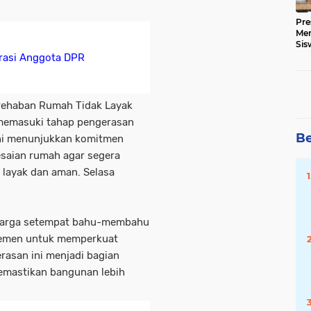
Pre
Me
Sis
Kua
rasi Anggota DPR
rehaban Rumah Tidak Layak
i memasuki tahap pengerasan
Be
ini menunjukkan komitmen
saian rumah agar segera
 layak dan aman. Selasa
 warga setempat bahu-membahu
emen untuk memperkuat
rasan ini menjadi bagian
memastikan bangunan lebih