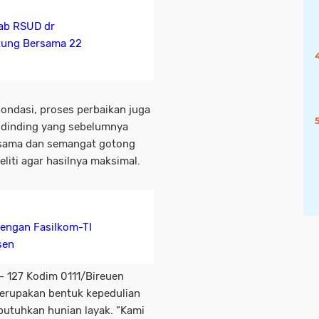
Lab RSUD dr
ntung Bersama 22
pondasi, proses perbaikan juga
 dinding yang sebelumnya
a sama dan semangat gotong
eliti agar hasilnya maksimal.
dengan Fasilkom-TI
sen
- 127 Kodim 0111/Bireuen
erupakan bentuk kepedulian
utuhkan hunian layak. “Kami