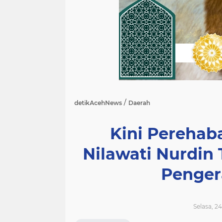
/
detikAcehNews
Daerah
Kini Pereha
Nilawati Nurdin
Penger
Selasa, 2