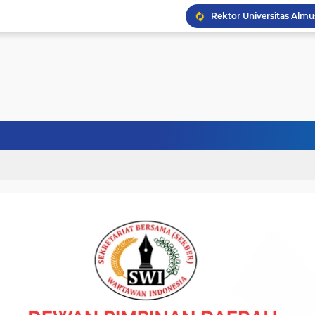
Politisi Senior PPP Ab
Wapres Gibran Tinjau P