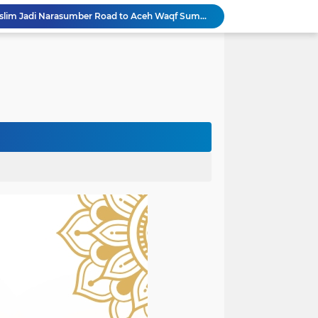
Rektor Universitas Almuslim Jadi Narasumber Road to Aceh Waqf Summit, Paparkan Praktik Baik Kampus Wakaf
dullah Amin Resmi Bergabung dengan PKS Bireuen
PKS Bireuen Serahkan Beasiswa PIP Aspirasi Anggota DPR RI H. M. Nasir Djamil kepada 204 Siswa
Bupati Bireuen Resmikan Layanan Cath Lab RSUD dr Fauziah, Perkuat Jejaring Pelayanan Jantung Bersama 22 RSUD se-Aceh
Atas Arahan Bupati Mukhlis, Plt Kadinsos Bireuen Kawal Percepatan Penyaluran Jadup, Intens Berkoordinasi dengan Kemensos
Wapres Gibran Pastikan Pemulihan Infrastruktur dan Layanan Dasar Pascabencana Terus Dipercepat
Pemkab Bireuen Sampaikan Data Riil Bantuan Korban Banjir, Tanggapi Aduan Warga kepada Wapres
rogres Jembatan Krueng Tingkeum Kuta Blang
Wapres Gibran Tinjau Hasil Revitalisasi UPTD SDN 7 Jangka, Pastikan Pemulihan Pendidikan Pascabencana Berjalan Optimal
Mantan Senator Aceh Dr. Fachrul Razi Resmi Jabat Wakil Rektor IV Universitas Kartamulia Purwakarta