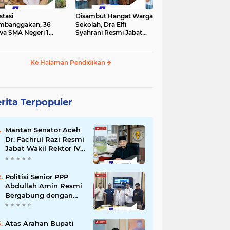
stasi
Disambut Hangat Warga
mbanggakan, 36
Sekolah, Dra Elfi
wa SMA Negeri 1
Syahrani Resmi Jabat
la Lulus SNBP 2026
Kepala SMA Negeri 3
Bireuen
Ke Halaman Pendidikan
rita Terpopuler
Mantan Senator Aceh
Dr. Fachrul Razi Resmi
Jabat Wakil Rektor IV
Universitas Kartamulia
Purwakarta
Politisi Senior PPP
Abdullah Amin Resmi
Bergabung dengan
PKS Bireuen
Atas Arahan Bupati