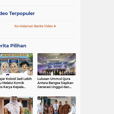
deo Terpopuler
Ke Halaman Berita Video
rita Pilihan
ajar Koloid Jadi Lebih
Lulusan Ummul Qura
u Melalui Komik
Antara Bangsa Siapkan
ns Karya Kepala
Generasi Unggul dan
N 1 Kuala
Mampu bersaing di
kancah Global