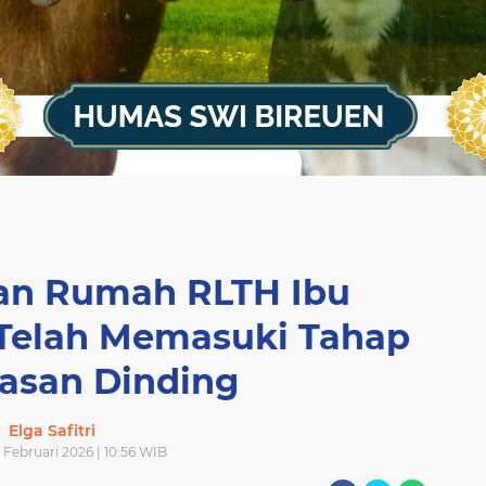
ban Rumah RLTH Ibu
 Telah Memasuki Tahap
asan Dinding
Elga Safitri
4 Februari 2026 | 10:56 WIB