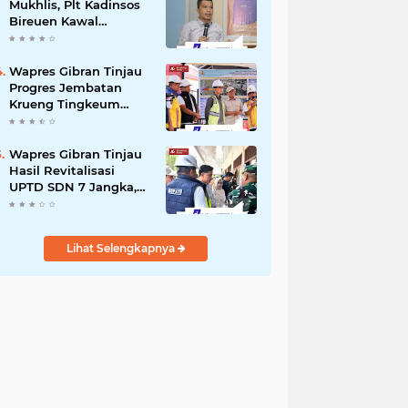
Mukhlis, Plt Kadinsos
Bireuen Kawal
Percepatan
Penyaluran Jadup,
Intens Berkoordinasi
Wapres Gibran Tinjau
dengan Kemensos
Progres Jembatan
Krueng Tingkeum
Kuta Blang
Wapres Gibran Tinjau
Hasil Revitalisasi
UPTD SDN 7 Jangka,
Pastikan Pemulihan
Pendidikan
Pascabencana
Lihat Selengkapnya
Berjalan Optimal