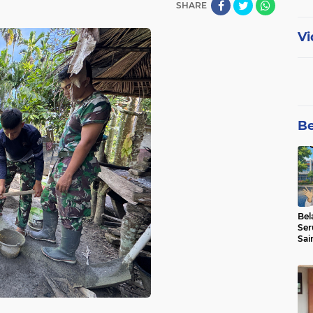
SHARE
Vi
Be
Bel
Ser
Sai
SMA