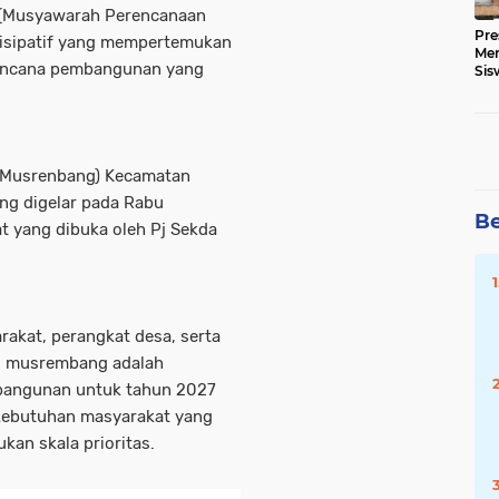
g (Musyawarah Perencanaan
Pre
isipatif yang mempertemukan
Me
encana pembangunan yang
Sis
Kua
Musrenbang) Kecamatan
ng digelar pada Rabu
Be
t yang dibuka oleh Pj Sekda
akat, perangkat desa, serta
), musrembang adalah
angunan untuk tahun 2027
kebutuhan masyarakat yang
kan skala prioritas.