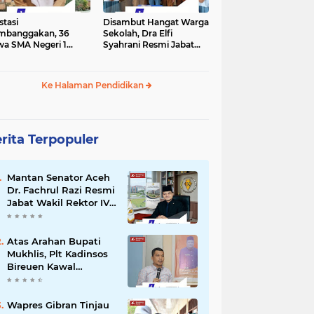
stasi
Disambut Hangat Warga
mbanggakan, 36
Sekolah, Dra Elfi
wa SMA Negeri 1
Syahrani Resmi Jabat
la Lulus SNBP 2026
Kepala SMA Negeri 3
Bireuen
Ke Halaman Pendidikan
rita Terpopuler
Mantan Senator Aceh
Dr. Fachrul Razi Resmi
Jabat Wakil Rektor IV
Universitas Kartamulia
Purwakarta
Atas Arahan Bupati
Mukhlis, Plt Kadinsos
Bireuen Kawal
Percepatan
Penyaluran Jadup,
Intens Berkoordinasi
Wapres Gibran Tinjau