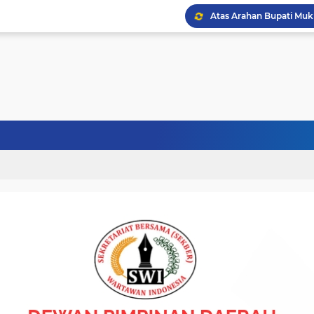
Wapres Gibran Tinjau P
Politisi Senior PPP Ab