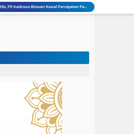
Atas Arahan Bupati Mukhlis, Plt Kadinsos Bireuen Kawal Percepatan Penyaluran Jadup, Intens Berkoordinasi dengan Kemensos
Wapres Gibran Pastikan Pemulihan Infrastruktur dan Layanan Dasar Pascabencana Terus Dipercepat
Pemkab Bireuen Sampaikan Data Riil Bantuan Korban Banjir, Tanggapi Aduan Warga kepada Wapres
rogres Jembatan Krueng Tingkeum Kuta Blang
Wapres Gibran Tinjau Hasil Revitalisasi UPTD SDN 7 Jangka, Pastikan Pemulihan Pendidikan Pascabencana Berjalan Optimal
Mantan Senator Aceh Dr. Fachrul Razi Resmi Jabat Wakil Rektor IV Universitas Kartamulia Purwakarta
Rektor Universitas Almuslim Jadi Narasumber Road to Aceh Waqf Summit, Paparkan Praktik Baik Kampus Wakaf
dullah Amin Resmi Bergabung dengan PKS Bireuen
PKS Bireuen Serahkan Beasiswa PIP Aspirasi Anggota DPR RI H. M. Nasir Djamil kepada 204 Siswa
Bupati Bireuen Lepas 38 Anggota Pramuka Ikuti Jambore Nasional XII 2026 di Cibubur