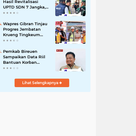
dengan Kemensos
Hasil Revitalisasi
UPTD SDN 7 Jangka,
Pastikan Pemulihan
Pendidikan
Pascabencana
Wapres Gibran Tinjau
Berjalan Optimal
Progres Jembatan
Krueng Tingkeum
Kuta Blang
Pemkab Bireuen
Sampaikan Data Riil
Bantuan Korban
Banjir, Tanggapi
Aduan Warga kepada
Wapres
Lihat Selengkapnya