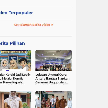
deo Terpopuler
Ke Halaman Berita Video
rita Pilihan
ajar Koloid Jadi Lebih
Lulusan Ummul Qura
u Melalui Komik
Antara Bangsa Siapkan
ns Karya Kepala
Generasi Unggul dan
N 1 Kuala
Mampu bersaing di
kancah Global