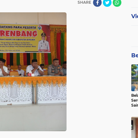
SHARE
Vi
Be
Bel
Ser
Sai
SMA