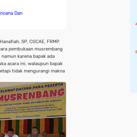
encana Dan
 ,Hanafiah, SP, CGCAE, FRMP.
acara pembukaan musrembang
T, namun karena bapak ada
ka acara ini, walaupun bapak
 tetapi tidak mengurangi makna