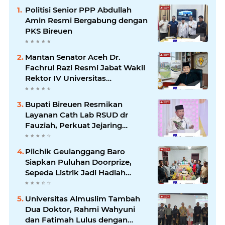
Politisi Senior PPP Abdullah
Amin Resmi Bergabung dengan
PKS Bireuen
Mantan Senator Aceh Dr.
Fachrul Razi Resmi Jabat Wakil
Rektor IV Universitas
Kartamulia Purwakarta
Bupati Bireuen Resmikan
Layanan Cath Lab RSUD dr
Fauziah, Perkuat Jejaring
Pelayanan Jantung Bersama 22
RSUD se-Aceh
Pilchik Geulanggang Baro
Siapkan Puluhan Doorprize,
Sepeda Listrik Jadi Hadiah
Utama
Universitas Almuslim Tambah
Dua Doktor, Rahmi Wahyuni
dan Fatimah Lulus dengan