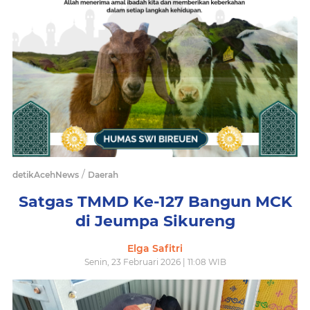
/
detikAcehNews
Daerah
Satgas TMMD Ke-127 Bangun MCK
di Jeumpa Sikureng
Elga Safitri
Senin, 23 Februari 2026 | 11:08 WIB