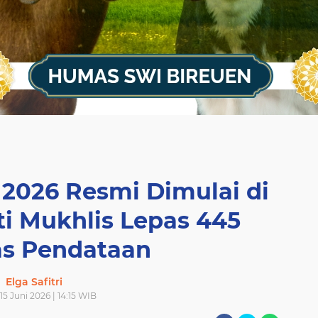
2026 Resmi Dimulai di
ti Mukhlis Lepas 445
s Pendataan
Elga Safitri
 15 Juni 2026 | 14:15 WIB