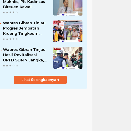
Mukhlis, Plt Kadinsos
Bireuen Kawal
Percepatan
Penyaluran Jadup,
Intens Berkoordinasi
Wapres Gibran Tinjau
dengan Kemensos
Progres Jembatan
Krueng Tingkeum
Kuta Blang
Wapres Gibran Tinjau
Hasil Revitalisasi
UPTD SDN 7 Jangka,
Pastikan Pemulihan
Pendidikan
Pascabencana
Lihat Selengkapnya
Berjalan Optimal