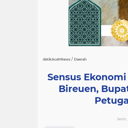
/
detikAcehNews
Daerah
Sensus Ekonomi 
Bireuen, Bupa
Petuga
Senin,