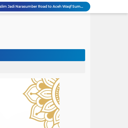
Rektor Universitas Almuslim Jadi Narasumber Road to Aceh Waqf Summit, Paparkan Praktik Baik Kampus Wakaf
dullah Amin Resmi Bergabung dengan PKS Bireuen
PKS Bireuen Serahkan Beasiswa PIP Aspirasi Anggota DPR RI H. M. Nasir Djamil kepada 204 Siswa
Bupati Bireuen Resmikan Layanan Cath Lab RSUD dr Fauziah, Perkuat Jejaring Pelayanan Jantung Bersama 22 RSUD se-Aceh
Atas Arahan Bupati Mukhlis, Plt Kadinsos Bireuen Kawal Percepatan Penyaluran Jadup, Intens Berkoordinasi dengan Kemensos
Wapres Gibran Pastikan Pemulihan Infrastruktur dan Layanan Dasar Pascabencana Terus Dipercepat
Pemkab Bireuen Sampaikan Data Riil Bantuan Korban Banjir, Tanggapi Aduan Warga kepada Wapres
rogres Jembatan Krueng Tingkeum Kuta Blang
Wapres Gibran Tinjau Hasil Revitalisasi UPTD SDN 7 Jangka, Pastikan Pemulihan Pendidikan Pascabencana Berjalan Optimal
Mantan Senator Aceh Dr. Fachrul Razi Resmi Jabat Wakil Rektor IV Universitas Kartamulia Purwakarta