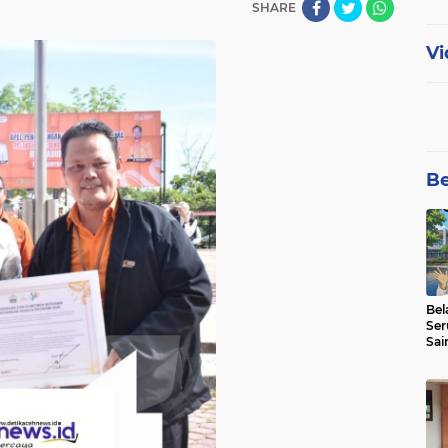
SHARE
Vi
Be
Bel
Ser
Sai
SMA