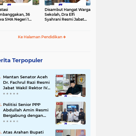
stasi
Disambut Hangat Warga
mbanggakan, 36
Sekolah, Dra Elfi
wa SMA Negeri 1
Syahrani Resmi Jabat
la Lulus SNBP 2026
Kepala SMA Negeri 3
Bireuen
Ke Halaman Pendidikan
rita Terpopuler
Mantan Senator Aceh
Dr. Fachrul Razi Resmi
Jabat Wakil Rektor IV
Universitas Kartamulia
Purwakarta
Politisi Senior PPP
Abdullah Amin Resmi
Bergabung dengan
PKS Bireuen
Atas Arahan Bupati