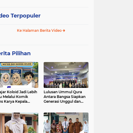
deo Terpopuler
Ke Halaman Berita Video
rita Pilihan
ajar Koloid Jadi Lebih
Lulusan Ummul Qura
u Melalui Komik
Antara Bangsa Siapkan
ns Karya Kepala
Generasi Unggul dan
N 1 Kuala
Mampu bersaing di
kancah Global