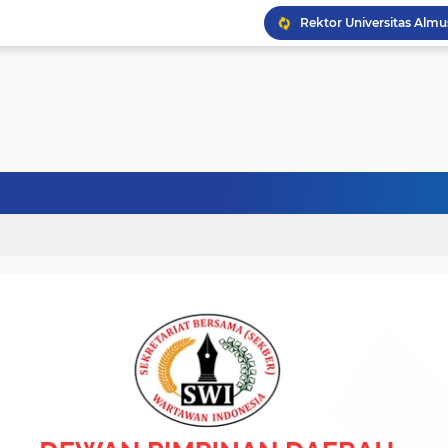
Politisi Senior PPP Ab
Wapres Gibran Tinjau P