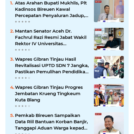
Atas Arahan Bupati Mukhlis, Plt
Kadinsos Bireuen Kawal
Percepatan Penyaluran Jadup,
Intens Berkoordinasi dengan
Kemensos
Mantan Senator Aceh Dr.
Fachrul Razi Resmi Jabat Wakil
Rektor IV Universitas
Kartamulia Purwakarta
Wapres Gibran Tinjau Hasil
Revitalisasi UPTD SDN 7 Jangka,
Pastikan Pemulihan Pendidikan
Pascabencana Berjalan Optimal
Wapres Gibran Tinjau Progres
Jembatan Krueng Tingkeum
Kuta Blang
Pemkab Bireuen Sampaikan
Data Riil Bantuan Korban Banjir,
Tanggapi Aduan Warga kepada