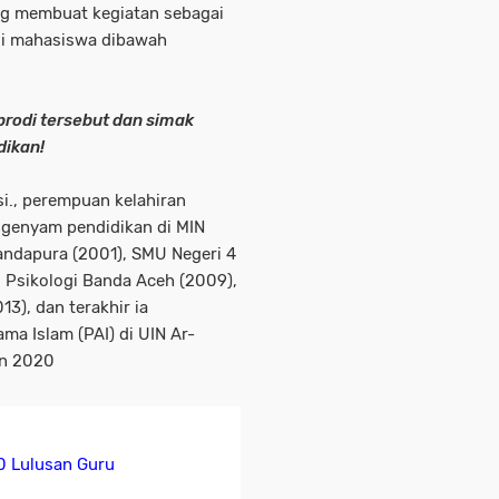
ing membuat kegiatan sebagai
gi mahasiswa dibawah
aprodi tersebut dan simak
dikan!
Psi., perempuan kelahiran
ngenyam pendidikan di MIN
Gandapura (2001), SMU Negeri 4
u Psikologi Banda Aceh (2009),
13), dan terakhir ia
ma Islam (PAI) di UIN Ar-
un 2020
0 Lulusan Guru