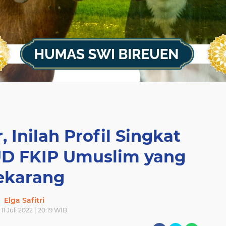
, Inilah Profil Singkat
D FKIP Umuslim yang
ekarang
Elga Safitri
 11 Juli 2022 | 20:19 WIB