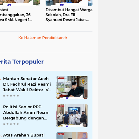
stasi
Disambut Hangat Warga
mbanggakan, 36
Sekolah, Dra Elfi
wa SMA Negeri 1
Syahrani Resmi Jabat
la Lulus SNBP 2026
Kepala SMA Negeri 3
Bireuen
Ke Halaman Pendidikan
rita Terpopuler
Mantan Senator Aceh
Dr. Fachrul Razi Resmi
Jabat Wakil Rektor IV
Universitas Kartamulia
Purwakarta
Politisi Senior PPP
Abdullah Amin Resmi
Bergabung dengan
PKS Bireuen
Atas Arahan Bupati