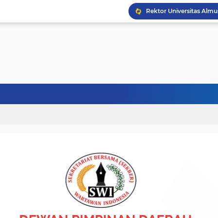
Politisi Senior PPP Ab
Wapres Gibran Tinjau P