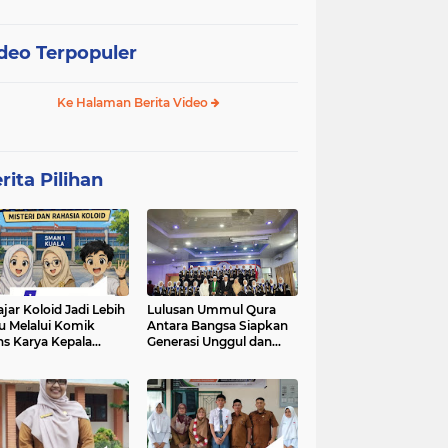
deo Terpopuler
Ke Halaman Berita Video
rita Pilihan
ajar Koloid Jadi Lebih
Lulusan Ummul Qura
u Melalui Komik
Antara Bangsa Siapkan
ns Karya Kepala
Generasi Unggul dan
N 1 Kuala
Mampu bersaing di
kancah Global