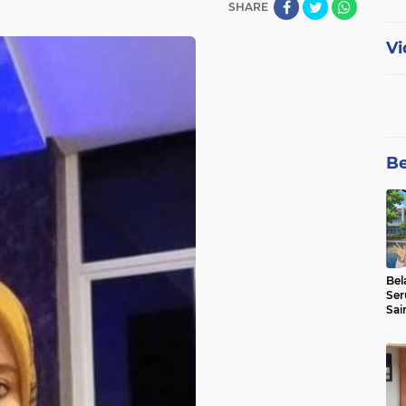
SHARE
Vi
Be
Bel
Ser
Sai
SMA