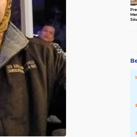
Pre
Me
Sis
Kua
Be