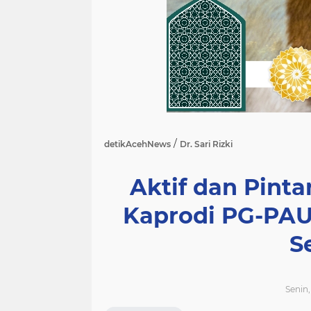
/
detikAcehNews
Dr. Sari Rizki
Aktif dan Pintar
Kaprodi PG-PAU
S
Senin,