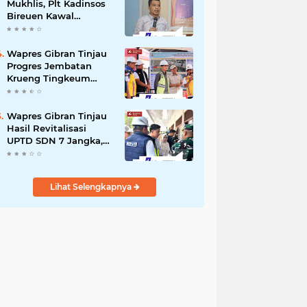
Mukhlis, Plt Kadinsos
Bireuen Kawal
Percepatan
Penyaluran Jadup,
Intens Berkoordinasi
Wapres Gibran Tinjau
dengan Kemensos
Progres Jembatan
Krueng Tingkeum
Kuta Blang
Wapres Gibran Tinjau
Hasil Revitalisasi
UPTD SDN 7 Jangka,
Pastikan Pemulihan
Pendidikan
Pascabencana
Lihat Selengkapnya
Berjalan Optimal