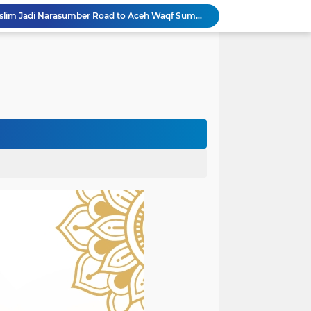
Rektor Universitas Almuslim Jadi Narasumber Road to Aceh Waqf Summit, Paparkan Praktik Baik Kampus Wakaf
dullah Amin Resmi Bergabung dengan PKS Bireuen
PKS Bireuen Serahkan Beasiswa PIP Aspirasi Anggota DPR RI H. M. Nasir Djamil kepada 204 Siswa
Bupati Bireuen Resmikan Layanan Cath Lab RSUD dr Fauziah, Perkuat Jejaring Pelayanan Jantung Bersama 22 RSUD se-Aceh
Atas Arahan Bupati Mukhlis, Plt Kadinsos Bireuen Kawal Percepatan Penyaluran Jadup, Intens Berkoordinasi dengan Kemensos
Wapres Gibran Pastikan Pemulihan Infrastruktur dan Layanan Dasar Pascabencana Terus Dipercepat
Pemkab Bireuen Sampaikan Data Riil Bantuan Korban Banjir, Tanggapi Aduan Warga kepada Wapres
rogres Jembatan Krueng Tingkeum Kuta Blang
Wapres Gibran Tinjau Hasil Revitalisasi UPTD SDN 7 Jangka, Pastikan Pemulihan Pendidikan Pascabencana Berjalan Optimal
Mantan Senator Aceh Dr. Fachrul Razi Resmi Jabat Wakil Rektor IV Universitas Kartamulia Purwakarta