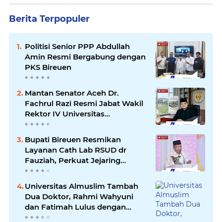
Berita Terpopuler
Politisi Senior PPP Abdullah
Amin Resmi Bergabung dengan
PKS Bireuen
Mantan Senator Aceh Dr.
Fachrul Razi Resmi Jabat Wakil
Rektor IV Universitas
Kartamulia Purwakarta
Bupati Bireuen Resmikan
Layanan Cath Lab RSUD dr
Fauziah, Perkuat Jejaring
Pelayanan Jantung Bersama 22
RSUD se-Aceh
Universitas Almuslim Tambah
Dua Doktor, Rahmi Wahyuni
dan Fatimah Lulus dengan
Predikat Pujian