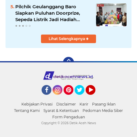
Pilchik Geulanggang Baro
Siapkan Puluhan Doorprize,
Sepeda Listrik Jadi Hadiah
Utama
Lihat Selengkapnya
Facebook
Instagram
Pinterest
Twitter
YouTube
Kebijakan Privasi
Disclaimer
Karir
Pasang Iklan
Tentang Kami
Syarat & Ketentuan
Pedoman Media Siber
Form Pengaduan
Copyright ©
2026 Detik Aceh News