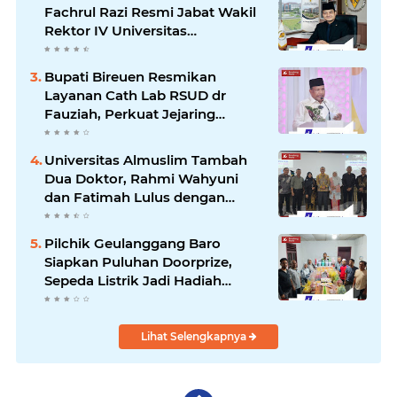
Fachrul Razi Resmi Jabat Wakil
Rektor IV Universitas
Kartamulia Purwakarta
Bupati Bireuen Resmikan
Layanan Cath Lab RSUD dr
Fauziah, Perkuat Jejaring
Pelayanan Jantung Bersama 22
RSUD se-Aceh
Universitas Almuslim Tambah
Dua Doktor, Rahmi Wahyuni
dan Fatimah Lulus dengan
Predikat Pujian
Pilchik Geulanggang Baro
Siapkan Puluhan Doorprize,
Sepeda Listrik Jadi Hadiah
Utama
Lihat Selengkapnya