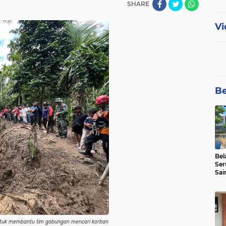
SHARE
Vi
Be
Bel
Ser
Sai
SMA
untuk membantu tim gabungan mencari korban