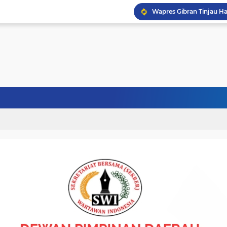
Politisi Senior PPP Ab
Bupati Bireuen Buka Se
Wapres Gibran Tinjau P