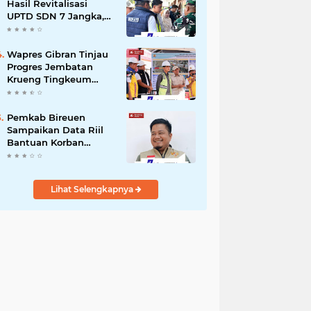
dengan Kemensos
Hasil Revitalisasi
UPTD SDN 7 Jangka,
Pastikan Pemulihan
Pendidikan
Pascabencana
Wapres Gibran Tinjau
Berjalan Optimal
Progres Jembatan
Krueng Tingkeum
Kuta Blang
Pemkab Bireuen
Sampaikan Data Riil
Bantuan Korban
Banjir, Tanggapi
Aduan Warga kepada
Wapres
Lihat Selengkapnya