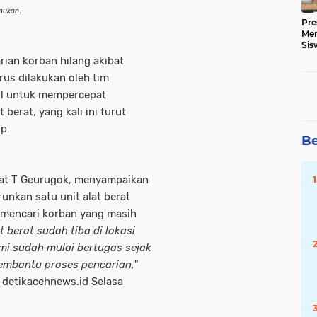
.
emukan
Pre
Me
Sis
Kua
rian korban hilang akibat
rus dilakukan oleh tim
il untuk mempercepat
berat, yang kali ini turut
p.
Be
at T Geurugok, menyampaikan
nkan satu unit alat berat
mencari korban yang masih
t berat sudah tiba di lokasi
ami sudah mulai bertugas sejak
embantu proses pencarian,
"
 detikacehnews.id Selasa