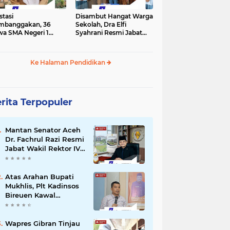
stasi
Disambut Hangat Warga
mbanggakan, 36
Sekolah, Dra Elfi
wa SMA Negeri 1
Syahrani Resmi Jabat
la Lulus SNBP 2026
Kepala SMA Negeri 3
Bireuen
Ke Halaman Pendidikan
rita Terpopuler
Mantan Senator Aceh
Dr. Fachrul Razi Resmi
Jabat Wakil Rektor IV
Universitas Kartamulia
Purwakarta
Atas Arahan Bupati
Mukhlis, Plt Kadinsos
Bireuen Kawal
Percepatan
Penyaluran Jadup,
Intens Berkoordinasi
Wapres Gibran Tinjau