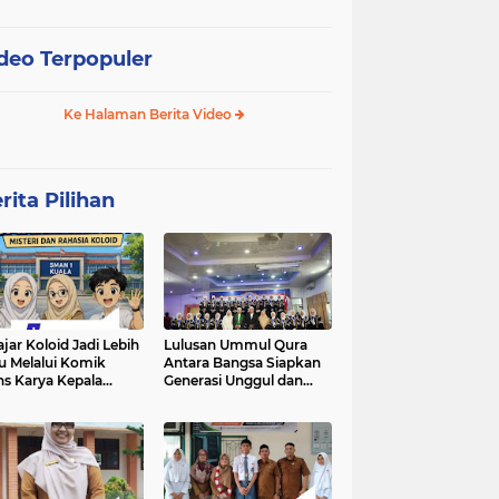
deo Terpopuler
Ke Halaman Berita Video
rita Pilihan
ajar Koloid Jadi Lebih
Lulusan Ummul Qura
u Melalui Komik
Antara Bangsa Siapkan
ns Karya Kepala
Generasi Unggul dan
N 1 Kuala
Mampu bersaing di
kancah Global