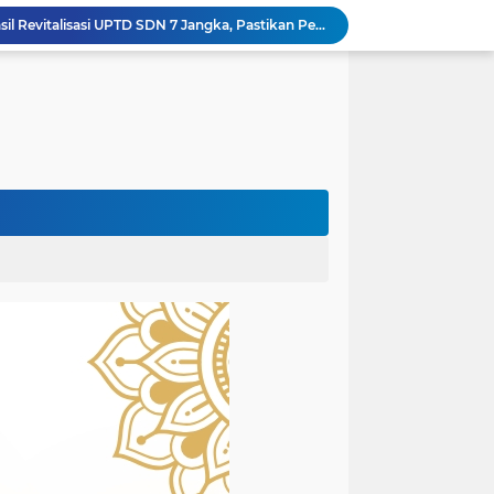
Wapres Gibran Tinjau Hasil Revitalisasi UPTD SDN 7 Jangka, Pastikan Pemulihan Pendidikan Pascabencana Berjalan Optimal
Mantan Senator Aceh Dr. Fachrul Razi Resmi Jabat Wakil Rektor IV Universitas Kartamulia Purwakarta
Rektor Universitas Almuslim Jadi Narasumber Road to Aceh Waqf Summit, Paparkan Praktik Baik Kampus Wakaf
dullah Amin Resmi Bergabung dengan PKS Bireuen
minar Nasional Harlah ke-18 PGM
Bupati Bireuen Lepas 38 Anggota Pramuka Ikuti Jambore Nasional XII 2026 di Cibubur
Atas Arahan Bupati Mukhlis, Plt Kadinsos Bireuen Kawal Percepatan Penyaluran Jadup, Intens Berkoordinasi dengan Kemensos
Wapres Gibran Pastikan Pemulihan Infrastruktur dan Layanan Dasar Pascabencana Terus Dipercepat
Pemkab Bireuen Sampaikan Data Riil Bantuan Korban Banjir, Tanggapi Aduan Warga kepada Wapres
rogres Jembatan Krueng Tingkeum Kuta Blang