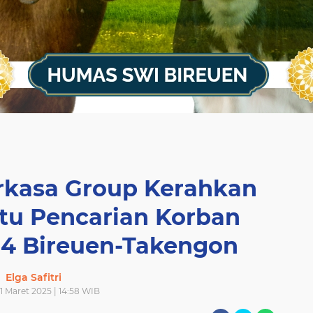
rkasa Group Kerahkan
ntu Pencarian Korban
24 Bireuen-Takengon
Elga Safitri
11 Maret 2025 | 14:58 WIB