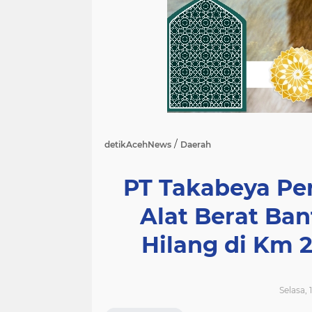
/
detikAcehNews
Daerah
PT Takabeya Pe
Alat Berat Ba
Hilang di Km 
Selasa, 