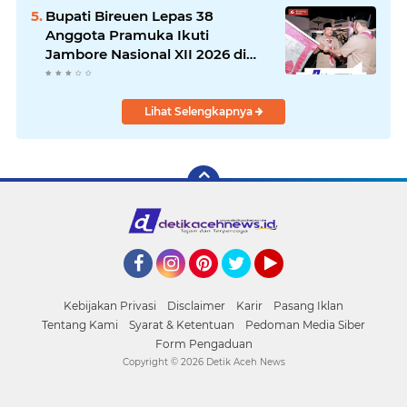
Bupati Bireuen Lepas 38
Anggota Pramuka Ikuti
Jambore Nasional XII 2026 di
Cibubur
Lihat Selengkapnya
Facebook
Instagram
Pinterest
Twitter
YouTube
Kebijakan Privasi
Disclaimer
Karir
Pasang Iklan
Tentang Kami
Syarat & Ketentuan
Pedoman Media Siber
Form Pengaduan
Copyright ©
2026 Detik Aceh News