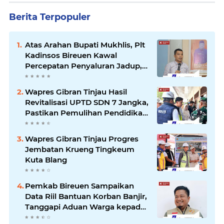
Berita Terpopuler
Atas Arahan Bupati Mukhlis, Plt
Kadinsos Bireuen Kawal
Percepatan Penyaluran Jadup,
Intens Berkoordinasi dengan
Kemensos
Wapres Gibran Tinjau Hasil
Revitalisasi UPTD SDN 7 Jangka,
Pastikan Pemulihan Pendidikan
Pascabencana Berjalan Optimal
Wapres Gibran Tinjau Progres
Jembatan Krueng Tingkeum
Kuta Blang
Pemkab Bireuen Sampaikan
Data Riil Bantuan Korban Banjir,
Tanggapi Aduan Warga kepada
Wapres