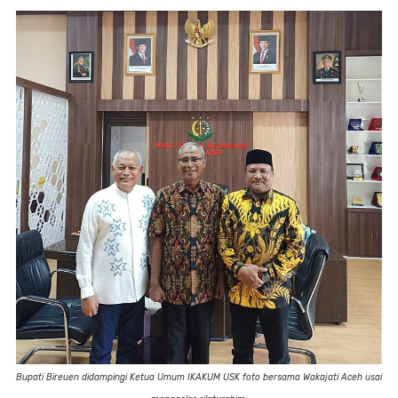
Bupati Bireuen didampingi Ketua Umum IKAKUM USK foto bersama Wakajati Aceh usai