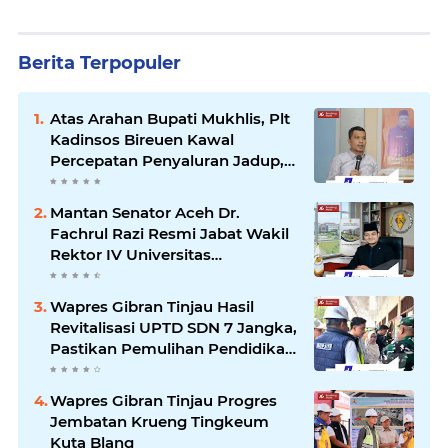
Berita Terpopuler
Atas Arahan Bupati Mukhlis, Plt
Kadinsos Bireuen Kawal
Percepatan Penyaluran Jadup,
Intens Berkoordinasi dengan
Kemensos
Mantan Senator Aceh Dr.
Fachrul Razi Resmi Jabat Wakil
Rektor IV Universitas
Kartamulia Purwakarta
Wapres Gibran Tinjau Hasil
Revitalisasi UPTD SDN 7 Jangka,
Pastikan Pemulihan Pendidikan
Pascabencana Berjalan Optimal
Wapres Gibran Tinjau Progres
Jembatan Krueng Tingkeum
Kuta Blang