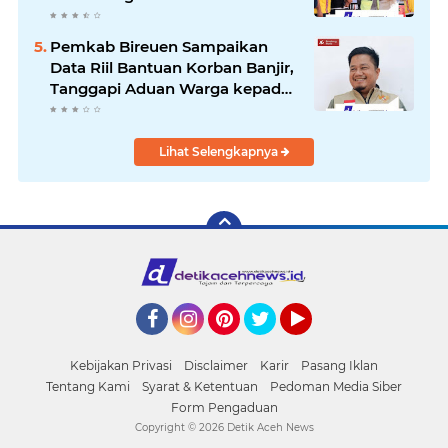
Pemkab Bireuen Sampaikan
Data Riil Bantuan Korban Banjir,
Tanggapi Aduan Warga kepada
Wapres
Lihat Selengkapnya
Facebook
Instagram
Pinterest
Twitter
YouTube
Kebijakan Privasi
Disclaimer
Karir
Pasang Iklan
Tentang Kami
Syarat & Ketentuan
Pedoman Media Siber
Form Pengaduan
Copyright ©
2026 Detik Aceh News