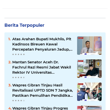
Berita Terpopuler
Atas Arahan Bupati Mukhlis, Plt
Kadinsos Bireuen Kawal
Percepatan Penyaluran Jadup,
Intens Berkoordinasi dengan
Kemensos
Mantan Senator Aceh Dr.
Fachrul Razi Resmi Jabat Wakil
Rektor IV Universitas
Kartamulia Purwakarta
Wapres Gibran Tinjau Hasil
Revitalisasi UPTD SDN 7 Jangka,
Pastikan Pemulihan Pendidikan
Pascabencana Berjalan Optimal
Wapres Gibran Tinjau Progres