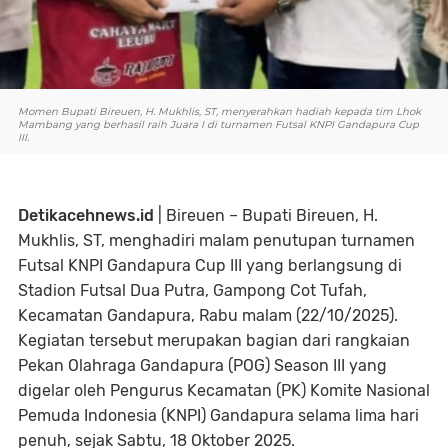
Momen Bupati Bireuen, H. Mukhlis, ST, menyerahkan hadiah kepada tim Lhok
Mambang yang berhasil raih Juara I di turnamen Futsal KNPI Gandapura Cup
III.
Detikacehnews.id
| Bireuen – Bupati Bireuen, H.
Mukhlis, ST, menghadiri malam penutupan turnamen
Futsal KNPI Gandapura Cup III yang berlangsung di
Stadion Futsal Dua Putra, Gampong Cot Tufah,
Kecamatan Gandapura, Rabu malam (22/10/2025).
Kegiatan tersebut merupakan bagian dari rangkaian
Pekan Olahraga Gandapura (POG) Season III yang
digelar oleh Pengurus Kecamatan (PK) Komite Nasional
Pemuda Indonesia (KNPI) Gandapura selama lima hari
penuh, sejak Sabtu, 18 Oktober 2025.