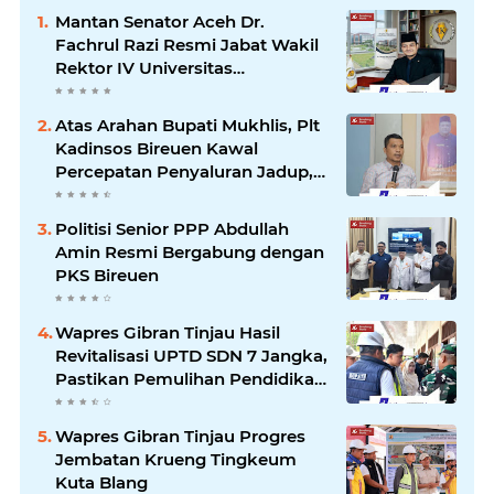
Mantan Senator Aceh Dr.
Fachrul Razi Resmi Jabat Wakil
Rektor IV Universitas
Kartamulia Purwakarta
Atas Arahan Bupati Mukhlis, Plt
Kadinsos Bireuen Kawal
Percepatan Penyaluran Jadup,
Intens Berkoordinasi dengan
Kemensos
Politisi Senior PPP Abdullah
Amin Resmi Bergabung dengan
PKS Bireuen
Wapres Gibran Tinjau Hasil
Revitalisasi UPTD SDN 7 Jangka,
Pastikan Pemulihan Pendidikan
Pascabencana Berjalan Optimal
Wapres Gibran Tinjau Progres
Jembatan Krueng Tingkeum
Kuta Blang