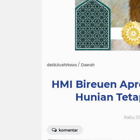
/
detikAcehNews
Daerah
HMI Bireuen Ap
Hunian Teta
Rabu, 07
komentar