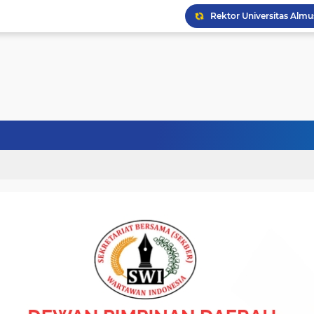
Politisi Senior PPP Ab
Wapres Gibran Tinjau P