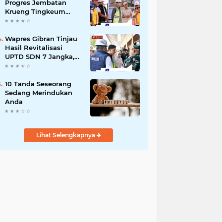
Progres Jembatan
Krueng Tingkeum
Kuta Blang
Wapres Gibran Tinjau
Hasil Revitalisasi
UPTD SDN 7 Jangka,
Pastikan Pemulihan
Pendidikan
Pascabencana
10 Tanda Seseorang
Berjalan Optimal
Sedang Merindukan
Anda
Lihat Selengkapnya