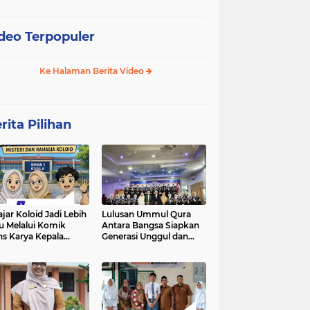
deo Terpopuler
Ke Halaman Berita Video
rita Pilihan
ajar Koloid Jadi Lebih
Lulusan Ummul Qura
u Melalui Komik
Antara Bangsa Siapkan
ns Karya Kepala
Generasi Unggul dan
N 1 Kuala
Mampu bersaing di
kancah Global