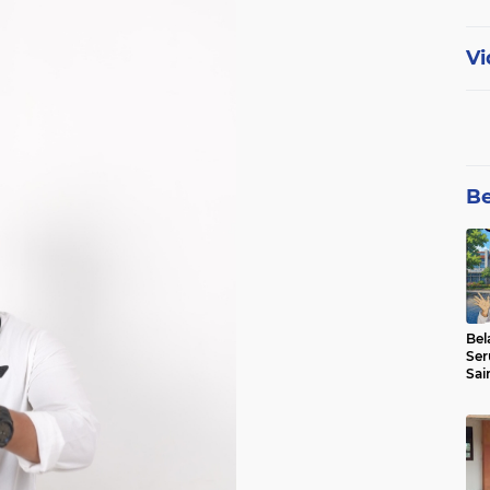
Vi
Be
Bel
Ser
Sai
SMA