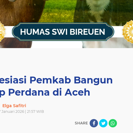
resiasi Pemkab Bangun
p Perdana di Aceh
Elga Safitri
 Januari 2026 | 21:57 WIB
SHARE