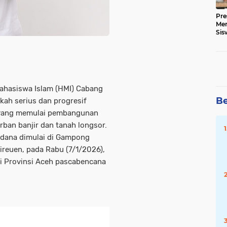
Pre
Me
Sis
Kua
ahasiswa Islam (HMI) Cabang
Be
kah serius dan progresif
 yang memulai pembangunan
rban banjir dan tanah longsor.
dana dimulai di Gampong
ireuen, pada Rabu (7/1/2026),
di Provinsi Aceh pascabencana