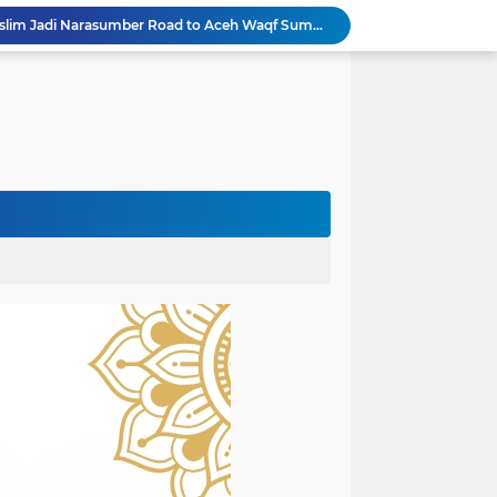
Rektor Universitas Almuslim Jadi Narasumber Road to Aceh Waqf Summit, Paparkan Praktik Baik Kampus Wakaf
dullah Amin Resmi Bergabung dengan PKS Bireuen
PKS Bireuen Serahkan Beasiswa PIP Aspirasi Anggota DPR RI H. M. Nasir Djamil kepada 204 Siswa
Bupati Bireuen Resmikan Layanan Cath Lab RSUD dr Fauziah, Perkuat Jejaring Pelayanan Jantung Bersama 22 RSUD se-Aceh
Atas Arahan Bupati Mukhlis, Plt Kadinsos Bireuen Kawal Percepatan Penyaluran Jadup, Intens Berkoordinasi dengan Kemensos
Wapres Gibran Pastikan Pemulihan Infrastruktur dan Layanan Dasar Pascabencana Terus Dipercepat
Pemkab Bireuen Sampaikan Data Riil Bantuan Korban Banjir, Tanggapi Aduan Warga kepada Wapres
rogres Jembatan Krueng Tingkeum Kuta Blang
Wapres Gibran Tinjau Hasil Revitalisasi UPTD SDN 7 Jangka, Pastikan Pemulihan Pendidikan Pascabencana Berjalan Optimal
Mantan Senator Aceh Dr. Fachrul Razi Resmi Jabat Wakil Rektor IV Universitas Kartamulia Purwakarta