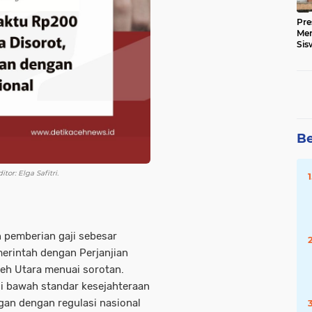
Pre
Me
Sis
Kua
Be
or: Elga Safitri.
n pemberian gaji sebesar
erintah dengan Perjanjian
eh Utara menuai sorotan.
 di bawah standar kesejahteraan
ngan dengan regulasi nasional