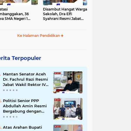
stasi
Disambut Hangat Warga
mbanggakan, 36
Sekolah, Dra Elfi
wa SMA Negeri 1
Syahrani Resmi Jabat
la Lulus SNBP 2026
Kepala SMA Negeri 3
Bireuen
Ke Halaman Pendidikan
rita Terpopuler
Mantan Senator Aceh
Dr. Fachrul Razi Resmi
Jabat Wakil Rektor IV
Universitas Kartamulia
Purwakarta
Politisi Senior PPP
Abdullah Amin Resmi
Bergabung dengan
PKS Bireuen
Atas Arahan Bupati