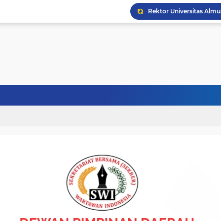
Politisi Senior PPP Ab
Wapres Gibran Tinjau P