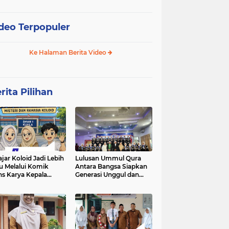
deo Terpopuler
Ke Halaman Berita Video
rita Pilihan
ajar Koloid Jadi Lebih
Lulusan Ummul Qura
u Melalui Komik
Antara Bangsa Siapkan
ns Karya Kepala
Generasi Unggul dan
N 1 Kuala
Mampu bersaing di
kancah Global