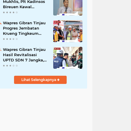
Mukhlis, Plt Kadinsos
Bireuen Kawal
Percepatan
Penyaluran Jadup,
Intens Berkoordinasi
Wapres Gibran Tinjau
dengan Kemensos
Progres Jembatan
Krueng Tingkeum
Kuta Blang
Wapres Gibran Tinjau
Hasil Revitalisasi
UPTD SDN 7 Jangka,
Pastikan Pemulihan
Pendidikan
Pascabencana
Lihat Selengkapnya
Berjalan Optimal