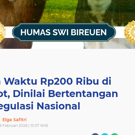
h Waktu Rp200 Ribu di
t, Dinilai Bertentangan
gulasi Nasional
Elga Safitri
 Februari 2026 | 15:07 WIB