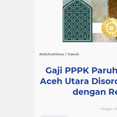
/
detikAcehNews
Daerah
Gaji PPPK Paru
Aceh Utara Disoro
dengan Re
Minggu, 08