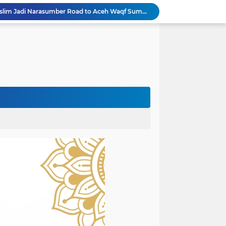
Rektor Universitas Almuslim Jadi Narasumber Road to Aceh Waqf Summit, Paparkan Praktik Baik Kampus Wakaf
dullah Amin Resmi Bergabung dengan PKS Bireuen
PKS Bireuen Serahkan Beasiswa PIP Aspirasi Anggota DPR RI H. M. Nasir Djamil kepada 204 Siswa
Bupati Bireuen Resmikan Layanan Cath Lab RSUD dr Fauziah, Perkuat Jejaring Pelayanan Jantung Bersama 22 RSUD se-Aceh
Atas Arahan Bupati Mukhlis, Plt Kadinsos Bireuen Kawal Percepatan Penyaluran Jadup, Intens Berkoordinasi dengan Kemensos
Wapres Gibran Pastikan Pemulihan Infrastruktur dan Layanan Dasar Pascabencana Terus Dipercepat
Pemkab Bireuen Sampaikan Data Riil Bantuan Korban Banjir, Tanggapi Aduan Warga kepada Wapres
rogres Jembatan Krueng Tingkeum Kuta Blang
Wapres Gibran Tinjau Hasil Revitalisasi UPTD SDN 7 Jangka, Pastikan Pemulihan Pendidikan Pascabencana Berjalan Optimal
Mantan Senator Aceh Dr. Fachrul Razi Resmi Jabat Wakil Rektor IV Universitas Kartamulia Purwakarta