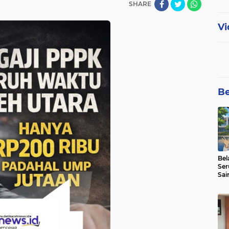
SHARE
Vi
Be
Bel
Ser
Sai
SMA