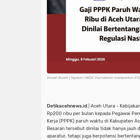
Muadi Buloh | Yayasan HBDC Foundation melaporkan // Edit
Detikacehnews.id
| Aceh Utara - Kebijaka
Rp200 ribu per bulan kepada Pegawai Pem
Kerja (PPPK) paruh waktu di Kabupaten Ac
Besaran tersebut dinilai tidak hanya jauh
aparatur, tetapi juga berpotensi bertenta