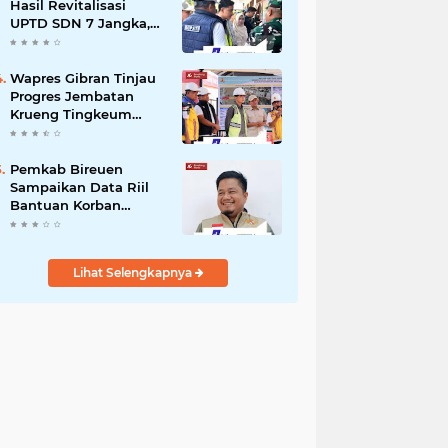
dengan Kemensos
Hasil Revitalisasi
UPTD SDN 7 Jangka,
Pastikan Pemulihan
Pendidikan
Pascabencana
Wapres Gibran Tinjau
Berjalan Optimal
Progres Jembatan
Krueng Tingkeum
Kuta Blang
Pemkab Bireuen
Sampaikan Data Riil
Bantuan Korban
Banjir, Tanggapi
Aduan Warga kepada
Wapres
Lihat Selengkapnya