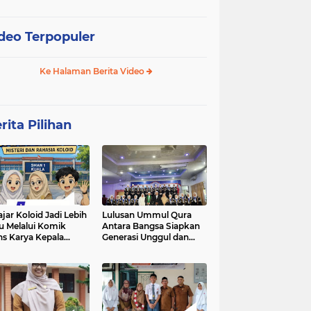
deo Terpopuler
Ke Halaman Berita Video
rita Pilihan
ajar Koloid Jadi Lebih
Lulusan Ummul Qura
u Melalui Komik
Antara Bangsa Siapkan
ns Karya Kepala
Generasi Unggul dan
N 1 Kuala
Mampu bersaing di
kancah Global