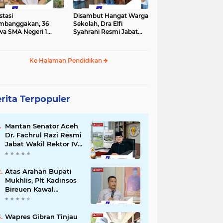
stasi
Disambut Hangat Warga
mbanggakan, 36
Sekolah, Dra Elfi
wa SMA Negeri 1
Syahrani Resmi Jabat
la Lulus SNBP 2026
Kepala SMA Negeri 3
Bireuen
Ke Halaman Pendidikan
rita Terpopuler
Mantan Senator Aceh
Dr. Fachrul Razi Resmi
Jabat Wakil Rektor IV
Universitas Kartamulia
Purwakarta
Atas Arahan Bupati
Mukhlis, Plt Kadinsos
Bireuen Kawal
Percepatan
Penyaluran Jadup,
Intens Berkoordinasi
Wapres Gibran Tinjau