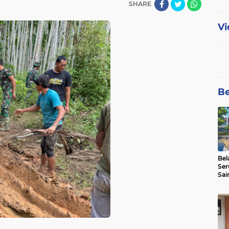
SHARE
Vi
Be
Bel
Ser
Sai
SMA