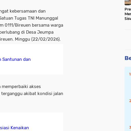
Pre
angat kebersamaan dan
Me
 Satuan Tugas TNI Manunggal
Sis
Kua
m 0111/Bireuen bersama warga
berlubang di Desa Jeumpa
ireuen. Minggu (22/02/2026).
Be
an Santunan dan
a memperbaiki akses
terganggu akibat kondisi jalan
siasi Kenaikan