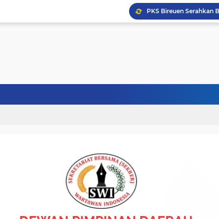
Wapres Gibran Tinjau P
Politisi Senior PPP Ab