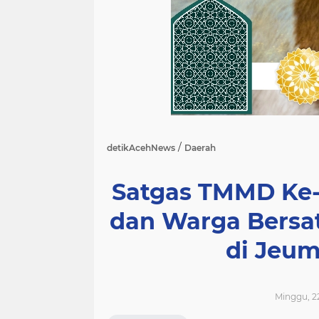
/
detikAcehNews
Daerah
Satgas TMMD Ke-
dan Warga Bersat
di Jeu
Minggu, 22