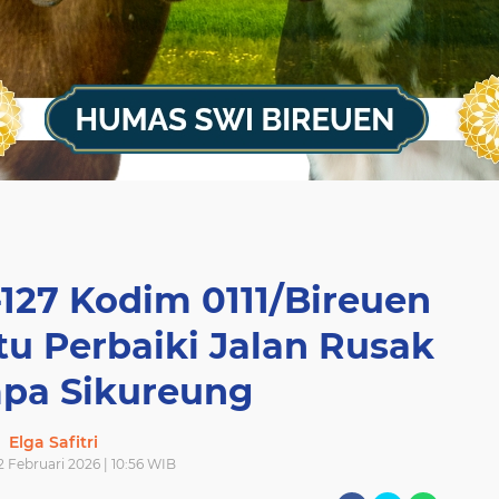
127 Kodim 0111/Bireuen
u Perbaiki Jalan Rusak
mpa Sikureung
Elga Safitri
 Februari 2026 | 10:56 WIB