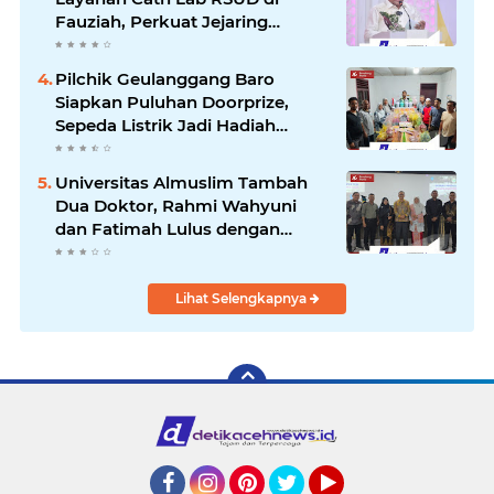
Fauziah, Perkuat Jejaring
Pelayanan Jantung Bersama 22
RSUD se-Aceh
Pilchik Geulanggang Baro
Siapkan Puluhan Doorprize,
Sepeda Listrik Jadi Hadiah
Utama
Universitas Almuslim Tambah
Dua Doktor, Rahmi Wahyuni
dan Fatimah Lulus dengan
Predikat Pujian
Lihat Selengkapnya