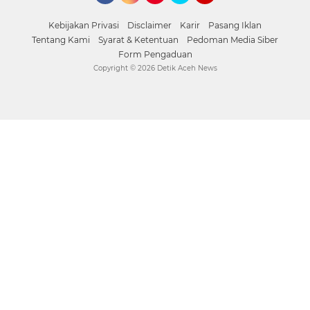
Facebook
Instagram
Pinterest
Twitter
YouTube
Kebijakan Privasi
Disclaimer
Karir
Pasang Iklan
Tentang Kami
Syarat & Ketentuan
Pedoman Media Siber
Form Pengaduan
Copyright ©
2026 Detik Aceh News