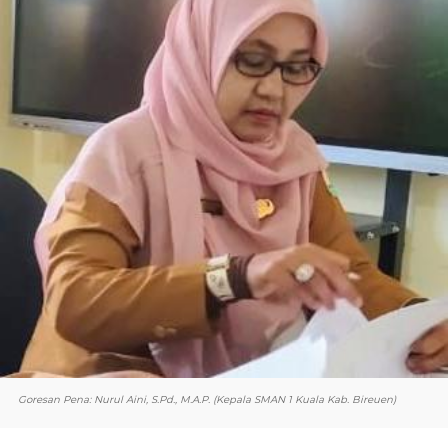
Goresan Pena: Nurul Aini, S.Pd., M.A.P. (Kepala SMAN 1 Kuala Kab. Bireuen)