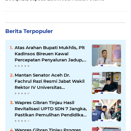
Berita Terpopuler
Atas Arahan Bupati Mukhlis, Plt
Kadinsos Bireuen Kawal
Percepatan Penyaluran Jadup,
Intens Berkoordinasi dengan
Kemensos
Mantan Senator Aceh Dr.
Fachrul Razi Resmi Jabat Wakil
Rektor IV Universitas
Kartamulia Purwakarta
Wapres Gibran Tinjau Hasil
Revitalisasi UPTD SDN 7 Jangka,
Pastikan Pemulihan Pendidikan
Pascabencana Berjalan Optimal
Wapres Gibran Tinjau Progres