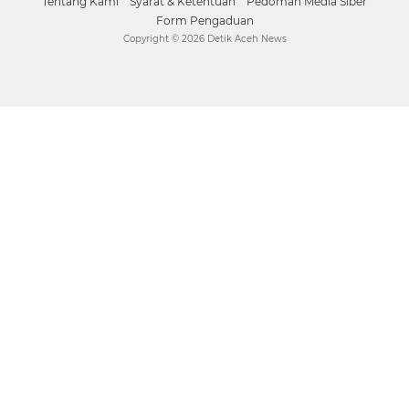
Tentang Kami
Syarat & Ketentuan
Pedoman Media Siber
Form Pengaduan
Copyright ©
2026 Detik Aceh News