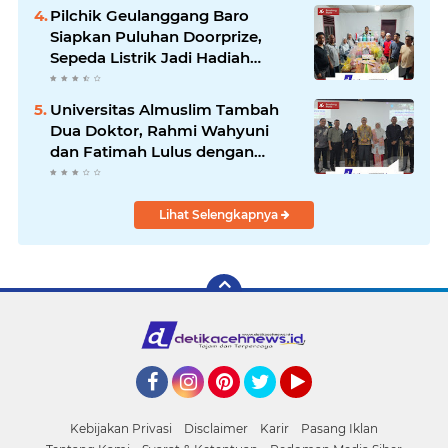
RSUD se-Aceh
Pilchik Geulanggang Baro
Siapkan Puluhan Doorprize,
Sepeda Listrik Jadi Hadiah
Utama
Universitas Almuslim Tambah
Dua Doktor, Rahmi Wahyuni
dan Fatimah Lulus dengan
Predikat Pujian
Lihat Selengkapnya
Facebook
Instagram
Pinterest
Twitter
YouTube
Kebijakan Privasi
Disclaimer
Karir
Pasang Iklan