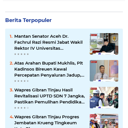
Berita Terpopuler
Mantan Senator Aceh Dr.
Fachrul Razi Resmi Jabat Wakil
Rektor IV Universitas
Kartamulia Purwakarta
Atas Arahan Bupati Mukhlis, Plt
Kadinsos Bireuen Kawal
Percepatan Penyaluran Jadup,
Intens Berkoordinasi dengan
Kemensos
Wapres Gibran Tinjau Hasil
Revitalisasi UPTD SDN 7 Jangka,
Pastikan Pemulihan Pendidikan
Pascabencana Berjalan Optimal
Wapres Gibran Tinjau Progres
Jembatan Krueng Tingkeum