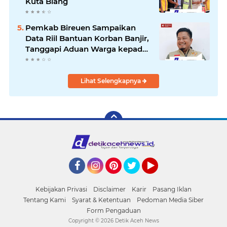
Kuta Blang
Pemkab Bireuen Sampaikan
Data Riil Bantuan Korban Banjir,
Tanggapi Aduan Warga kepada
Wapres
Lihat Selengkapnya
Facebook
Instagram
Pinterest
Twitter
YouTube
Kebijakan Privasi
Disclaimer
Karir
Pasang Iklan
Tentang Kami
Syarat & Ketentuan
Pedoman Media Siber
Form Pengaduan
Copyright ©
2026 Detik Aceh News