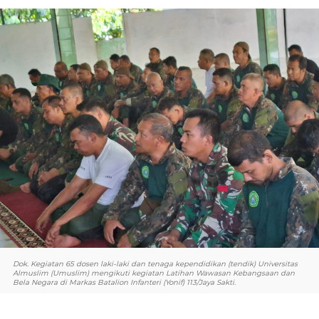
Dok. Kegiatan 65 dosen laki-laki dan tenaga kependidikan (tendik) Universitas
Almuslim (Umuslim) mengikuti kegiatan Latihan Wawasan Kebangsaan dan
Bela Negara di Markas Batalion Infanteri (Yonif) 113/Jaya Sakti.