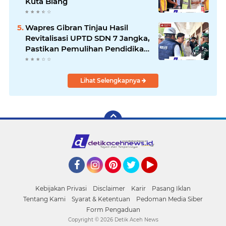
Kuta Blang
Wapres Gibran Tinjau Hasil
Revitalisasi UPTD SDN 7 Jangka,
Pastikan Pemulihan Pendidikan
Pascabencana Berjalan Optimal
Lihat Selengkapnya
Facebook
Instagram
Pinterest
Twitter
YouTube
Kebijakan Privasi
Disclaimer
Karir
Pasang Iklan
Tentang Kami
Syarat & Ketentuan
Pedoman Media Siber
Form Pengaduan
Copyright ©
2026 Detik Aceh News