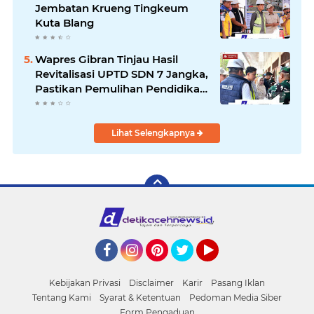
Jembatan Krueng Tingkeum
Kuta Blang
Wapres Gibran Tinjau Hasil
Revitalisasi UPTD SDN 7 Jangka,
Pastikan Pemulihan Pendidikan
Pascabencana Berjalan Optimal
Lihat Selengkapnya
Facebook
Instagram
Pinterest
Twitter
YouTube
Kebijakan Privasi
Disclaimer
Karir
Pasang Iklan
Tentang Kami
Syarat & Ketentuan
Pedoman Media Siber
Form Pengaduan