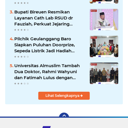
Kartamulia Purwakarta
Bupati Bireuen Resmikan
Layanan Cath Lab RSUD dr
Fauziah, Perkuat Jejaring
Pelayanan Jantung Bersama 22
RSUD se-Aceh
Pilchik Geulanggang Baro
Siapkan Puluhan Doorprize,
Sepeda Listrik Jadi Hadiah
Utama
Universitas Almuslim Tambah
Dua Doktor, Rahmi Wahyuni
dan Fatimah Lulus dengan
Predikat Pujian
Lihat Selengkapnya