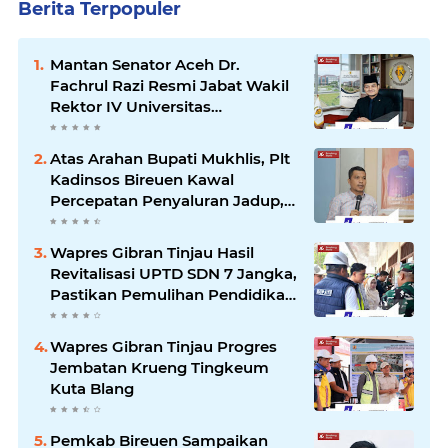
Berita Terpopuler
Mantan Senator Aceh Dr.
Fachrul Razi Resmi Jabat Wakil
Rektor IV Universitas
Kartamulia Purwakarta
Atas Arahan Bupati Mukhlis, Plt
Kadinsos Bireuen Kawal
Percepatan Penyaluran Jadup,
Intens Berkoordinasi dengan
Kemensos
Wapres Gibran Tinjau Hasil
Revitalisasi UPTD SDN 7 Jangka,
Pastikan Pemulihan Pendidikan
Pascabencana Berjalan Optimal
Wapres Gibran Tinjau Progres
Jembatan Krueng Tingkeum
Kuta Blang
Pemkab Bireuen Sampaikan