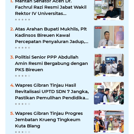
Mantan Senator Aceh Dr.
Fachrul Razi Resmi Jabat Wakil
Rektor IV Universitas
Kartamulia Purwakarta
Atas Arahan Bupati Mukhlis, Plt
Kadinsos Bireuen Kawal
Percepatan Penyaluran Jadup,
Intens Berkoordinasi dengan
Kemensos
Politisi Senior PPP Abdullah
Amin Resmi Bergabung dengan
PKS Bireuen
Wapres Gibran Tinjau Hasil
Revitalisasi UPTD SDN 7 Jangka,
Pastikan Pemulihan Pendidikan
Pascabencana Berjalan Optimal
Wapres Gibran Tinjau Progres
Jembatan Krueng Tingkeum
Kuta Blang