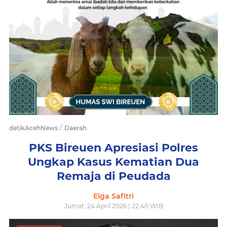
/
detikAcehNews
Daerah
PKS Bireuen Apresiasi Polres
Ungkap Kasus Kematian Dua
Remaja di Peudada
Elga Safitri
Jumat, 24 April 2026 | 22:40 WIB