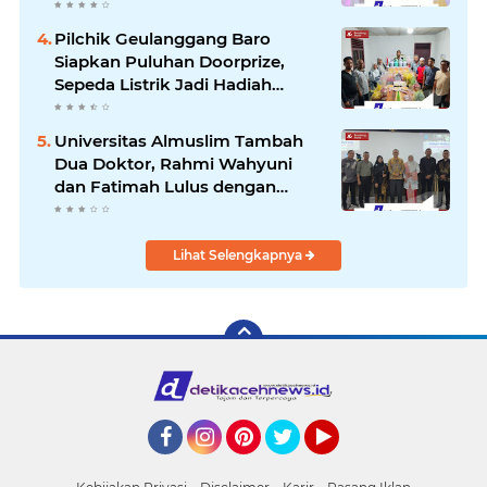
Pelayanan Jantung Bersama 22
RSUD se-Aceh
Pilchik Geulanggang Baro
Siapkan Puluhan Doorprize,
Sepeda Listrik Jadi Hadiah
Utama
Universitas Almuslim Tambah
Dua Doktor, Rahmi Wahyuni
dan Fatimah Lulus dengan
Predikat Pujian
Lihat Selengkapnya
Facebook
Instagram
Pinterest
Twitter
YouTube