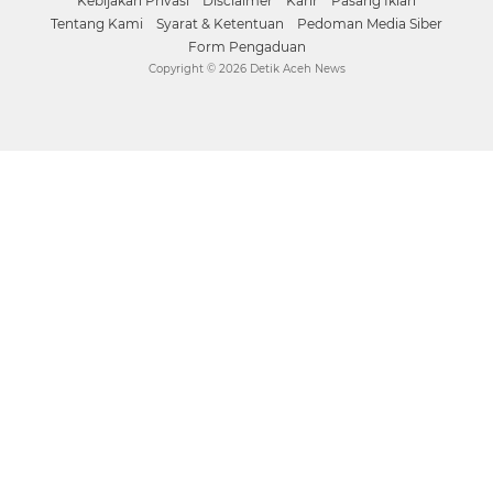
Kebijakan Privasi
Disclaimer
Karir
Pasang Iklan
Tentang Kami
Syarat & Ketentuan
Pedoman Media Siber
Form Pengaduan
Copyright ©
2026 Detik Aceh News