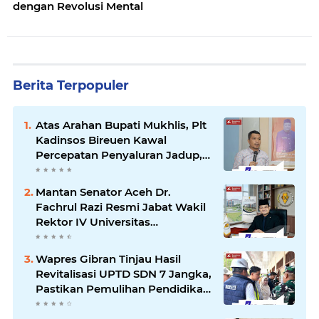
dengan Revolusi Mental
Berita Terpopuler
Atas Arahan Bupati Mukhlis, Plt
Kadinsos Bireuen Kawal
Percepatan Penyaluran Jadup,
Intens Berkoordinasi dengan
Kemensos
Mantan Senator Aceh Dr.
Fachrul Razi Resmi Jabat Wakil
Rektor IV Universitas
Kartamulia Purwakarta
Wapres Gibran Tinjau Hasil
Revitalisasi UPTD SDN 7 Jangka,
Pastikan Pemulihan Pendidikan
Pascabencana Berjalan Optimal