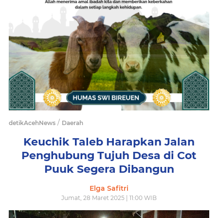
/
detikAcehNews
Daerah
Keuchik Taleb Harapkan Jalan
Penghubung Tujuh Desa di Cot
Puuk Segera Dibangun
Elga Safitri
Jumat, 28 Maret 2025 | 11:00 WIB