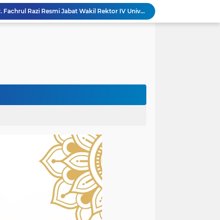
Mantan Senator Aceh Dr. Fachrul Razi Resmi Jabat Wakil Rektor IV Universitas Kartamulia Purwakarta
Rektor Universitas Almuslim Jadi Narasumber Road to Aceh Waqf Summit, Paparkan Praktik Baik Kampus Wakaf
dullah Amin Resmi Bergabung dengan PKS Bireuen
PKS Bireuen Serahkan Beasiswa PIP Aspirasi Anggota DPR RI H. M. Nasir Djamil kepada 204 Siswa
Bupati Bireuen Lepas 38 Anggota Pramuka Ikuti Jambore Nasional XII 2026 di Cibubur
Atas Arahan Bupati Mukhlis, Plt Kadinsos Bireuen Kawal Percepatan Penyaluran Jadup, Intens Berkoordinasi dengan Kemensos
Wapres Gibran Pastikan Pemulihan Infrastruktur dan Layanan Dasar Pascabencana Terus Dipercepat
Pemkab Bireuen Sampaikan Data Riil Bantuan Korban Banjir, Tanggapi Aduan Warga kepada Wapres
rogres Jembatan Krueng Tingkeum Kuta Blang
Wapres Gibran Tinjau Hasil Revitalisasi UPTD SDN 7 Jangka, Pastikan Pemulihan Pendidikan Pascabencana Berjalan Optimal