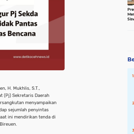
Pre
Me
Sis
Kua
Be
n, H. Mukhlis, S.T.,
 (Pj) Sekretaris Daerah
 bersangkutan menyampaikan
adap sejumlah penyintas
at ini mendirikan tenda di
Bireuen.