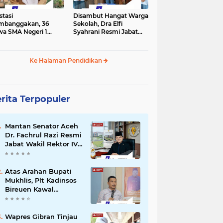
stasi
Disambut Hangat Warga
mbanggakan, 36
Sekolah, Dra Elfi
wa SMA Negeri 1
Syahrani Resmi Jabat
la Lulus SNBP 2026
Kepala SMA Negeri 3
Bireuen
Ke Halaman Pendidikan
rita Terpopuler
Mantan Senator Aceh
Dr. Fachrul Razi Resmi
Jabat Wakil Rektor IV
Universitas Kartamulia
Purwakarta
Atas Arahan Bupati
Mukhlis, Plt Kadinsos
Bireuen Kawal
Percepatan
Penyaluran Jadup,
Intens Berkoordinasi
Wapres Gibran Tinjau