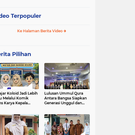
deo Terpopuler
Ke Halaman Berita Video
rita Pilihan
ajar Koloid Jadi Lebih
Lulusan Ummul Qura
u Melalui Komik
Antara Bangsa Siapkan
ns Karya Kepala
Generasi Unggul dan
N 1 Kuala
Mampu bersaing di
kancah Global