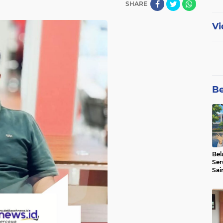
SHARE
Vi
Be
Bel
Ser
Sai
SMA