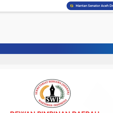
Politisi Senior PPP Ab
Wapres Gibran Tinjau P