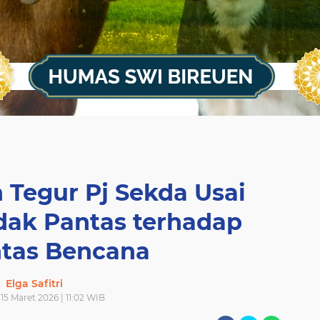
 Tegur Pj Sekda Usai
dak Pantas terhadap
ntas Bencana
Elga Safitri
15 Maret 2026 | 11:02 WIB