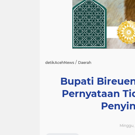
/
detikAcehNews
Daerah
Bupati Bireuen
Pernyataan Ti
Penyi
Minggu, 