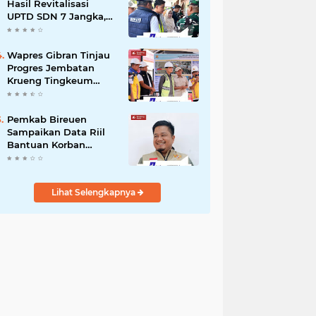
dengan Kemensos
Hasil Revitalisasi
UPTD SDN 7 Jangka,
Pastikan Pemulihan
Pendidikan
Pascabencana
Wapres Gibran Tinjau
Berjalan Optimal
Progres Jembatan
Krueng Tingkeum
Kuta Blang
Pemkab Bireuen
Sampaikan Data Riil
Bantuan Korban
Banjir, Tanggapi
Aduan Warga kepada
Wapres
Lihat Selengkapnya